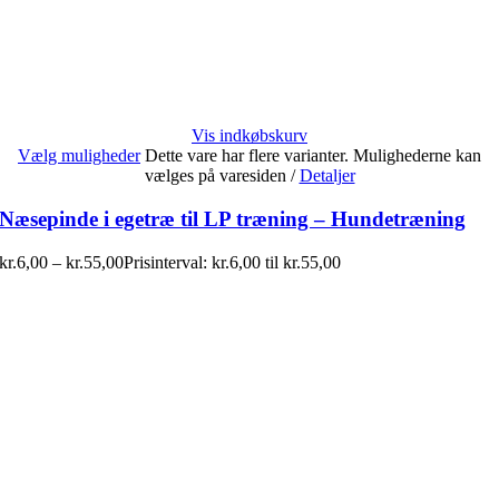
Vis indkøbskurv
Vælg muligheder
Dette vare har flere varianter. Mulighederne kan
vælges på varesiden
/
Detaljer
Næsepinde i egetræ til LP træning – Hundetræning
kr.
6,00
–
kr.
55,00
Prisinterval: kr.6,00 til kr.55,00