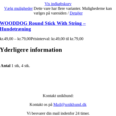
Vis indkøbskurv
Vælg muligheder
Dette vare har flere varianter. Mulighederne kan
vælges på varesiden
/
Detaljer
WOODDOG Round Stick With String –
Hundetræning
kr.
49,00
–
kr.
79,00
Prisinterval: kr.49,00 til kr.79,00
Yderligere information
Antal
1 stk, 4 stk.
Kontakt unikhund:
Kontakt os på
Mail@unikhund.dk
Vi besvarer din mail indenfor 24 timer.