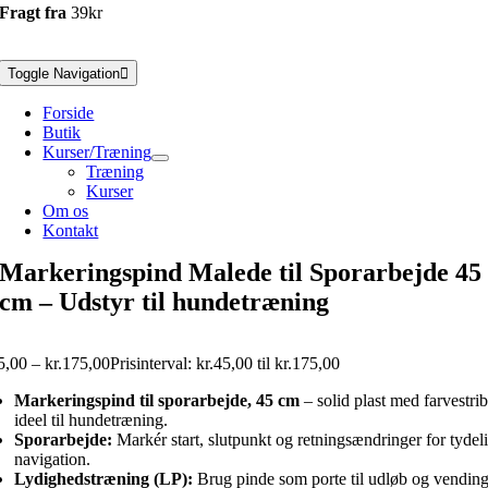
Fragt fra
39kr
Toggle Navigation
Forside
Butik
Kurser/Træning
Træning
Kurser
Om os
Kontakt
Markeringspind Malede til Sporarbejde 45
cm – Udstyr til hundetræning
5,00
–
kr.
175,00
Prisinterval: kr.45,00 til kr.175,00
Markeringspind til sporarbejde, 45 cm
– solid plast med farvestrib
ideel til hundetræning.
Sporarbejde:
Markér start, slutpunkt og retningsændringer for tydel
navigation.
Lydighedstræning (LP):
Brug pinde som porte til udløb og vending