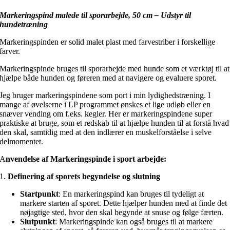
Markeringspind malede til sporarbejde, 50 cm – Udstyr til
hundetræning
Markeringspinden er solid malet plast med farvestriber i forskellige
farver.
Markeringspinde bruges til sporarbejde med hunde som et værktøj til at
hjælpe både hunden og føreren med at navigere og evaluere sporet.
Jeg bruger markeringspindene som port i min lydighedstræning. I
mange af øvelserne i LP programmet ønskes et lige udløb eller en
snæver vending om f.eks. kegler. Her er markeringspindene super
praktiske at bruge, som et redskab til at hjælpe hunden til at forstå hvad
den skal, samtidig med at den indlærer en muskelforståelse i selve
delmomentet.
A
nvendelse af Markeringspinde i sport arbejde:
1.
Definering af sporets begyndelse og slutning
Startpunkt
: En markeringspind kan bruges til tydeligt at
markere starten af sporet. Dette hjælper hunden med at finde det
nøjagtige sted, hvor den skal begynde at snuse og følge færten.
Slutpunkt
: Markeringspinde kan også bruges til at markere