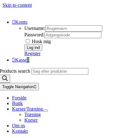
Skip to content
Konto
Username:
Password:
Husk mig
Register
Kasse
0
Products search
Toggle Navigation
Forside
Butik
Kurser/Træning
Træning
Kurser
Om os
Kontakt