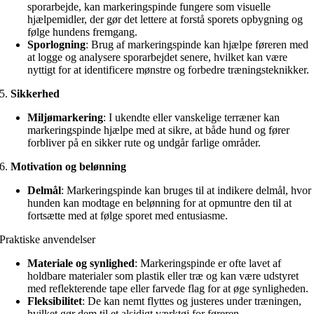
sporarbejde, kan markeringspinde fungere som visuelle
hjælpemidler, der gør det lettere at forstå sporets opbygning og
følge hundens fremgang.
Sporlogning
: Brug af markeringspinde kan hjælpe føreren med
at logge og analysere sporarbejdet senere, hvilket kan være
nyttigt for at identificere mønstre og forbedre træningsteknikker.
5.
Sikkerhed
Miljømarkering
: I ukendte eller vanskelige terræner kan
markeringspinde hjælpe med at sikre, at både hund og fører
forbliver på en sikker rute og undgår farlige områder.
6.
Motivation og belønning
Delmål
: Markeringspinde kan bruges til at indikere delmål, hvor
hunden kan modtage en belønning for at opmuntre den til at
fortsætte med at følge sporet med entusiasme.
Praktiske anvendelser
Materiale og synlighed
: Markeringspinde er ofte lavet af
holdbare materialer som plastik eller træ og kan være udstyret
med reflekterende tape eller farvede flag for at øge synligheden.
Fleksibilitet
: De kan nemt flyttes og justeres under træningen,
hvilket gør dem til et alsidigt værktøj for føreren.