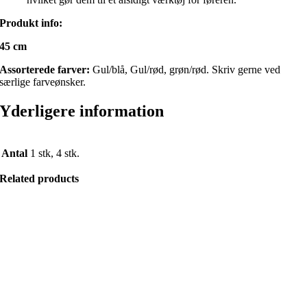
Produkt info:
45 cm
Assorterede farver:
Gul/blå, Gul/rød, grøn/rød. Skriv gerne ved
særlige farveønsker.
Yderligere information
Antal
1 stk, 4 stk.
Related products