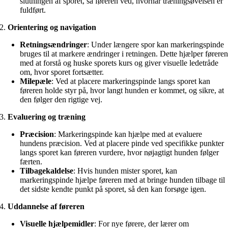
slutningen af sporet, så føreren ved, hvornår træningsøvelsen er
fuldført.
2.
Orientering og navigation
Retningsændringer
: Under længere spor kan markeringspinde
bruges til at markere ændringer i retningen. Dette hjælper førere
med at forstå og huske sporets kurs og giver visuelle ledetråde
om, hvor sporet fortsætter.
Milepæle
: Ved at placere markeringspinde langs sporet kan
føreren holde styr på, hvor langt hunden er kommet, og sikre, at
den følger den rigtige vej.
3.
Evaluering og træning
Præcision
: Markeringspinde kan hjælpe med at evaluere
hundens præcision. Ved at placere pinde ved specifikke punkter
langs sporet kan føreren vurdere, hvor nøjagtigt hunden følger
færten.
Tilbagekaldelse
: Hvis hunden mister sporet, kan
markeringspinde hjælpe føreren med at bringe hunden tilbage til
det sidste kendte punkt på sporet, så den kan forsøge igen.
4.
Uddannelse af føreren
Visuelle hjælpemidler
: For nye førere, der lærer om