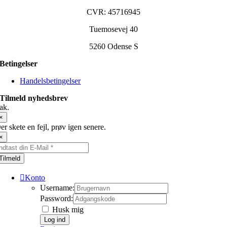
CVR: 45716945
Tuemosevej 40
5260 Odense S
Betingelser
Handelsbetingelser
Tilmeld nyhedsbrev
ak.
×
er skete en fejl, prøv igen senere.
×
Tilmeld
Konto
Username:
Password:
Husk mig