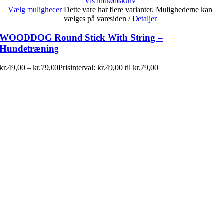
Vis indkøbskurv
Vælg muligheder
Dette vare har flere varianter. Mulighederne kan
vælges på varesiden
/
Detaljer
WOODDOG Round Stick With String –
Hundetræning
kr.
49,00
–
kr.
79,00
Prisinterval: kr.49,00 til kr.79,00