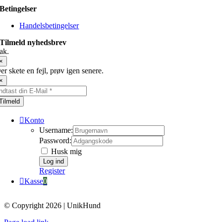
Betingelser
Handelsbetingelser
Tilmeld nyhedsbrev
ak.
×
er skete en fejl, prøv igen senere.
×
Tilmeld
Konto
Username:
Password:
Husk mig
Register
Kasse
0
© Copyright 2026 | UnikHund