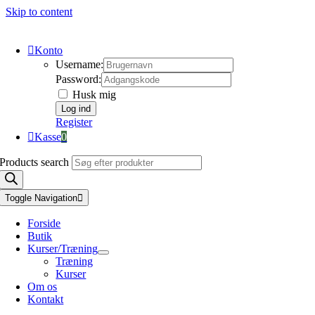
Skip to content
Konto
Username:
Password:
Husk mig
Register
Kasse
0
Products search
Toggle Navigation
Forside
Butik
Kurser/Træning
Træning
Kurser
Om os
Kontakt