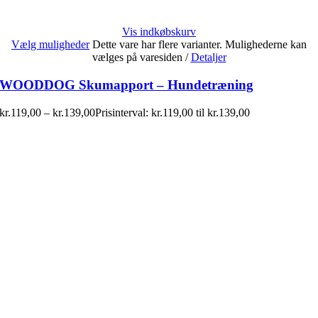
Vis indkøbskurv
Vælg muligheder
Dette vare har flere varianter. Mulighederne kan
vælges på varesiden
/
Detaljer
WOODDOG Skumapport – Hundetræning
kr.
119,00
–
kr.
139,00
Prisinterval: kr.119,00 til kr.139,00