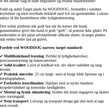
er det ideelle valg til både begyndere og erfarne hundetrænere!
Solid og stabil Target plade fra WOODDOG, fremstillet i vandtæt
krydsfiner og med overflade beklædt med 0,6 cm gummimåtte. Luksus
udstyr til din hundefitness eller lydighedstræning.
Den solide platform står godt fast når du træner din hund,
gummimåtten giver din hund et godt “greb”, så poterne ikke glider. På
undersiden er der påsat selvklæbende silikone dutter, så target pladen
står endnu bedre fast på gulvet.
Fordele ved WOODDOG narrow target standard:
✔
Multifunktionel træning
: Perfekt til lydighedsøvelser,
præcisionstræning og balanceøvelser.
✔
Solid kvalitet
: Lavet af holdbart træ, der sikrer stabilitet og lang
levetid.
✔
Praktisk størrelse
: 25 cm langt– nem at bruge både hjemme og i
træningspladsen.
✔
Forbedrer koordination
: Hjælper med at styrke hundens
kropsbevidsthed og motoriske færdigheder.
✔
Mental og fysisk stimulering
: Holder din hund engageret og skabe
sjov træningstid.
✔
Nem transport
: Letvægt og kompakt design gør den nem at tage
med overalt.