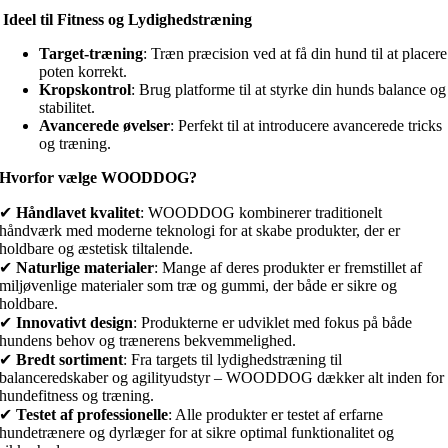
Ideel til Fitness og Lydighedstræning
Target-træning
: Træn præcision ved at få din hund til at placere
poten korrekt.
Kropskontrol
: Brug platforme til at styrke din hunds balance og
stabilitet.
Avancerede øvelser
: Perfekt til at introducere avancerede tricks
og træning.
Hvorfor vælge WOODDOG?
✔
Håndlavet kvalitet
: WOODDOG kombinerer traditionelt
håndværk med moderne teknologi for at skabe produkter, der er
holdbare og æstetisk tiltalende.
✔
Naturlige materialer
: Mange af deres produkter er fremstillet af
miljøvenlige materialer som træ og gummi, der både er sikre og
holdbare.
✔
Innovativt design
: Produkterne er udviklet med fokus på både
hundens behov og trænerens bekvemmelighed.
✔
Bredt sortiment
: Fra targets til lydighedstræning til
balanceredskaber og agilityudstyr – WOODDOG dækker alt inden for
hundefitness og træning.
✔
Testet af professionelle
: Alle produkter er testet af erfarne
hundetrænere og dyrlæger for at sikre optimal funktionalitet og