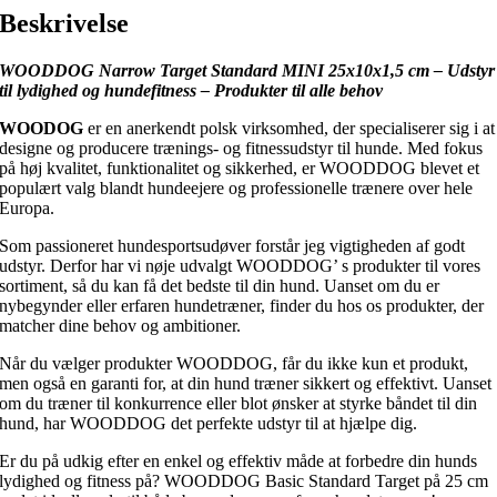
Beskrivelse
WOODDOG Narrow Target Standard MINI 25x10x1,5 cm – Udstyr
til lydighed og hundefitness – Produkter til alle behov
WOODOG
er en anerkendt polsk virksomhed, der specialiserer sig i at
designe og producere trænings- og fitnessudstyr til hunde. Med fokus
på høj kvalitet, funktionalitet og sikkerhed, er WOODDOG blevet et
populært valg blandt hundeejere og professionelle trænere over hele
Europa.
Som passioneret hundesportsudøver forstår jeg vigtigheden af godt
udstyr. Derfor har vi nøje udvalgt WOODDOG’ s produkter til vores
sortiment, så du kan få det bedste til din hund. Uanset om du er
nybegynder eller erfaren hundetræner, finder du hos os produkter, der
matcher dine behov og ambitioner.
Når du vælger produkter WOODDOG, får du ikke kun et produkt,
men også en garanti for, at din hund træner sikkert og effektivt. Uanset
om du træner til konkurrence eller blot ønsker at styrke båndet til din
hund, har WOODDOG det perfekte udstyr til at hjælpe dig.
Er du på udkig efter en enkel og effektiv måde at forbedre din hunds
lydighed og fitness på? WOODDOG Basic Standard Target på 25 cm