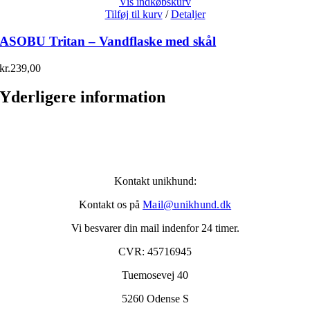
Vis indkøbskurv
Tilføj til kurv
/
Detaljer
ASOBU Tritan – Vandflaske med skål
kr.
239,00
Yderligere information
Kontakt unikhund:
Kontakt os på
Mail@unikhund.dk
Vi besvarer din mail indenfor 24 timer.
CVR: 45716945
Tuemosevej 40
5260 Odense S