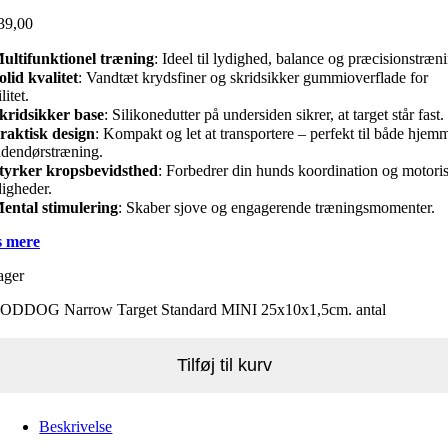
39,00
ultifunktionel træning
: Ideel til lydighed, balance og præcisionstræn
olid kvalitet
: Vandtæt krydsfiner og skridsikker gummioverflade for
litet.
kridsikker base
: Silikonedutter på undersiden sikrer, at target står fast.
raktisk design
: Kompakt og let at transportere – perfekt til både hjem
udendørstræning.
tyrker kropsbevidsthed
: Forbedrer din hunds koordination og motori
igheder.
ental stimulering
: Skaber sjove og engagerende træningsmomenter.
 mere
ager
DDOG Narrow Target Standard MINI 25x10x1,5cm. antal
Tilføj til kurv
Beskrivelse