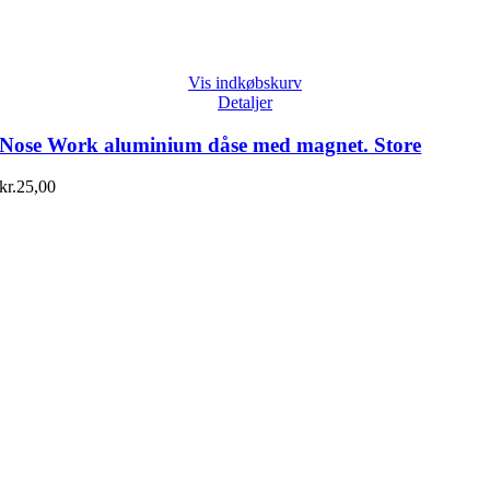
Vis indkøbskurv
Detaljer
Nose Work aluminium dåse med magnet. Store
kr.
25,00