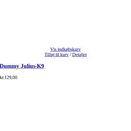
Vis indkøbskurv
Tilføj til kurv
/
Detaljer
Dummy Julius-K9
kr.
129,00