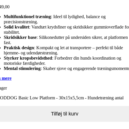
49,00
Multifunktionel træning
: Ideel til lydighed, balance og
præcisionstræning.
Solid kvalitet
: Vandtæt krydsfiner og skridsikker gummioverflade fo
stabilitet.
Skridsikker base
: Silikonedutter på undersiden sikrer, at platformen 
fast.
Praktisk design
: Kompakt og let at transportere – perfekt til både
hjemme- og udendørstræning.
Styrker kropsbevidsthed
: Forbedrer din hunds koordination og
motoriske færdigheder.
Mental stimulering
: Skaber sjove og engagerende træningsmomente
 mere
ager
DDOG Basic Low Platform - 30x15x5,5cm - Hundetræning antal
Tilføj til kurv