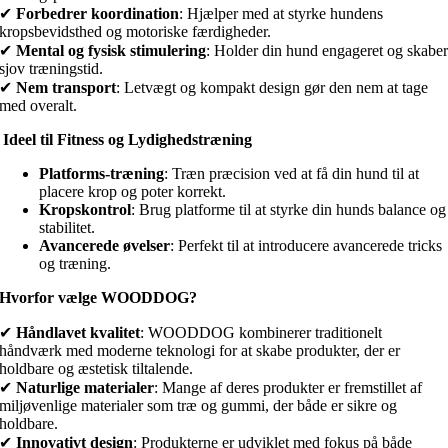
✔
Forbedrer koordination
: Hjælper med at styrke hundens
kropsbevidsthed og motoriske færdigheder.
✔
Mental og fysisk stimulering
: Holder din hund engageret og skabe
sjov træningstid.
✔
Nem transport
: Letvægt og kompakt design gør den nem at tage
med overalt.
Ideel til Fitness og Lydighedstræning
Platforms-træning
: Træn præcision ved at få din hund til at
placere krop og poter korrekt.
Kropskontrol
: Brug platforme til at styrke din hunds balance og
stabilitet.
Avancerede øvelser
: Perfekt til at introducere avancerede tricks
og træning.
Hvorfor vælge WOODDOG?
✔
Håndlavet kvalitet
: WOODDOG kombinerer traditionelt
håndværk med moderne teknologi for at skabe produkter, der er
holdbare og æstetisk tiltalende.
✔
Naturlige materialer
: Mange af deres produkter er fremstillet af
miljøvenlige materialer som træ og gummi, der både er sikre og
holdbare.
✔
Innovativt design
: Produkterne er udviklet med fokus på både