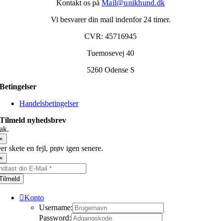
Kontakt os på
Mail@unikhund.dk
Vi besvarer din mail indenfor 24 timer.
CVR: 45716945
Tuemosevej 40
5260 Odense S
Betingelser
Handelsbetingelser
Tilmeld nyhedsbrev
ak.
×
er skete en fejl, prøv igen senere.
×
Tilmeld
Konto
Username:
Password: