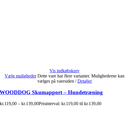
Vis indkøbskurv
Vælg muligheder
Dette vare har flere varianter. Mulighederne kan
vælges på varesiden
/
Detaljer
WOODDOG Skumapport – Hundetræning
kr.
119,00
–
kr.
139,00
Prisinterval: kr.119,00 til kr.139,00