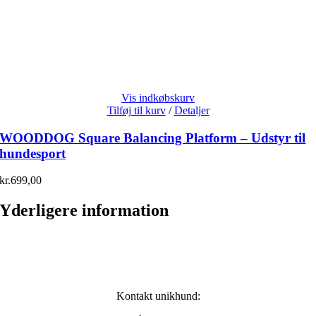
Vis indkøbskurv
Tilføj til kurv
/
Detaljer
WOODDOG Square Balancing Platform – Udstyr til
hundesport
kr.
699,00
Yderligere information
Kontakt unikhund: