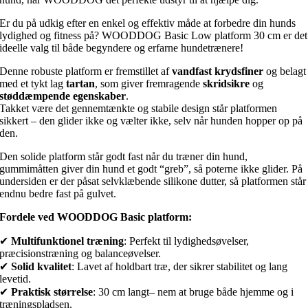
Er du på udkig efter en enkel og effektiv måde at forbedre din hunds
lydighed og fitness på? WOODDOG Basic Low platform 30 cm er det
ideelle valg til både begyndere og erfarne hundetrænere!
Denne robuste platform er fremstillet af
vandfast krydsfiner
og belagt
med et tykt lag
tartan
, som giver fremragende
skridsikre
og
støddæmpende egenskaber
.
Takket være det gennemtænkte og stabile design står platformen
sikkert – den glider ikke og vælter ikke, selv når hunden hopper op på
den.
Den solide platform står godt fast når du træner din hund,
gummimåtten giver din hund et godt “greb”, så poterne ikke glider. På
undersiden er der påsat selvklæbende silikone dutter, så platformen står
endnu bedre fast på gulvet.
Fordele ved WOODDOG Basic platform:
✔
Multifunktionel træning
: Perfekt til lydighedsøvelser,
præcisionstræning og balanceøvelser.
✔
Solid kvalitet
: Lavet af holdbart træ, der sikrer stabilitet og lang
levetid.
✔
Praktisk størrelse
: 30 cm langt– nem at bruge både hjemme og i
træningspladsen.