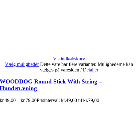
Vis indkøbskurv
Vælg muligheder
Dette vare har flere varianter. Mulighederne kan
vælges på varesiden
/
Detaljer
WOODDOG Round Stick With String –
Hundetræning
kr.
49,00
–
kr.
79,00
Prisinterval: kr.49,00 til kr.79,00