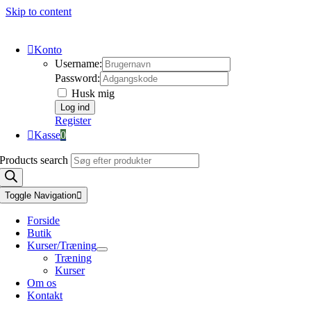
Skip to content
Konto
Username:
Password:
Husk mig
Register
Kasse
0
Products search
Toggle Navigation
Forside
Butik
Kurser/Træning
Træning
Kurser
Om os
Kontakt