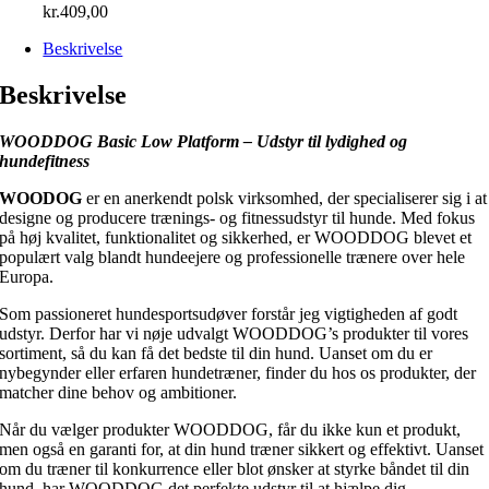
kr.
409,00
Beskrivelse
Beskrivelse
WOODDOG Basic Low Platform – Udstyr til lydighed og
hundefitness
WOODOG
er en anerkendt polsk virksomhed, der specialiserer sig i at
designe og producere trænings- og fitnessudstyr til hunde. Med fokus
på høj kvalitet, funktionalitet og sikkerhed, er WOODDOG blevet et
populært valg blandt hundeejere og professionelle trænere over hele
Europa.
Som passioneret hundesportsudøver forstår jeg vigtigheden af godt
udstyr. Derfor har vi nøje udvalgt WOODDOG’s produkter til vores
sortiment, så du kan få det bedste til din hund. Uanset om du er
nybegynder eller erfaren hundetræner, finder du hos os produkter, der
matcher dine behov og ambitioner.
Når du vælger produkter WOODDOG, får du ikke kun et produkt,
men også en garanti for, at din hund træner sikkert og effektivt. Uanset
om du træner til konkurrence eller blot ønsker at styrke båndet til din
hund, har WOODDOG det perfekte udstyr til at hjælpe dig.