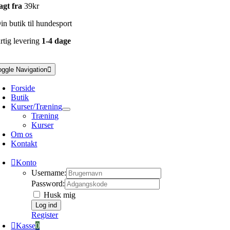
agt fra
39kr
n butik til hundesport
rtig levering
1-4 dage
oggle Navigation
Forside
Butik
Kurser/Træning
Træning
Kurser
Om os
Kontakt
Konto
Username:
Password:
Husk mig
Register
Kasse
0