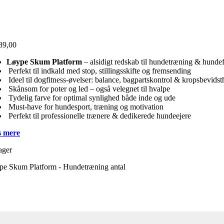
89,00
Løype Skum Platform
– alsidigt redskab til hundetræning & hundef
Perfekt til indkald med stop, stillingsskifte og fremsending
Ideel til dogfitness-øvelser: balance, bagpartskontrol & kropsbevids
Skånsom for poter og led – også velegnet til hvalpe
Tydelig farve for optimal synlighed både inde og ude
Must-have for hundesport, træning og motivation
Perfekt til professionelle trænere & dedikerede hundeejere
 mere
ager
pe Skum Platform - Hundetræning antal