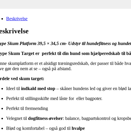
Beskrivelse
eskrivelse
ype Skum Platform 39,5 × 34,5 cm- Udstyr til hundefitness og hund
ype Skum Target er perfekt til din hund som hjælperedskab til b
nne skumplatform er et alsidigt træningsredskab, der passer til både h
rve gør den nem at se – også på afstand.
rdele ved skum target:
Ideel til
indkald med stop
– skåner hundens led og giver en blød l
Perfekt til stillingsskifte med låste for eller bagpoter.
Perfekt til fremsending
Velegnet til
dogfitness-øvelser
: balance, bagpartskontrol og kropsb
Blød og komfortabel – også god til
hvalpe