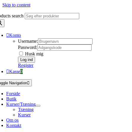
Skip to content
oducts search
Konto
Username:
Password:
Husk mig
Register
Kasse
0
oggle Navigation
Forside
Butik
Kurser/Træning
Træning
Kurser
Om os
Kontakt