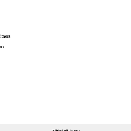
itness
thed