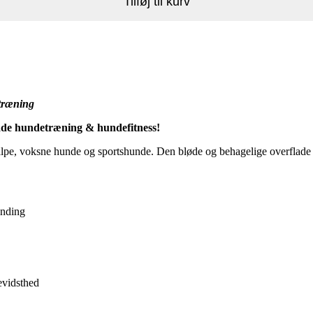
Tilføj til kurv
etræning
åde hundetræning & hundefitness!
valpe, voksne hunde og sportshunde. Den bløde og behagelige overflade
anding
evidsthed