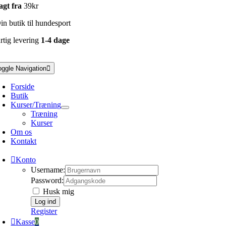
agt fra
39kr
n butik til hundesport
rtig levering
1-4 dage
oggle Navigation
Forside
Butik
Kurser/Træning
Træning
Kurser
Om os
Kontakt
Konto
Username:
Password:
Husk mig
Register
Kasse
0