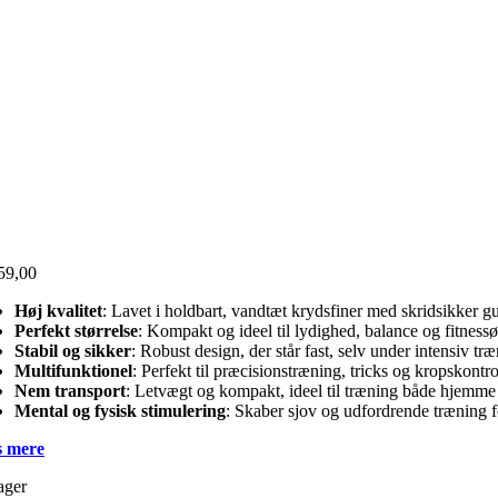
59,00
Høj kvalitet
: Lavet i holdbart, vandtæt krydsfiner med skridsikker 
Perfekt størrelse
: Kompakt og ideel til lydighed, balance og fitnessø
Stabil og sikker
: Robust design, der står fast, selv under intensiv træ
Multifunktionel
: Perfekt til præcisionstræning, tricks og kropskontro
Nem transport
: Letvægt og kompakt, ideel til træning både hjemme
Mental og fysisk stimulering
: Skaber sjov og udfordrende træning 
 mere
ager