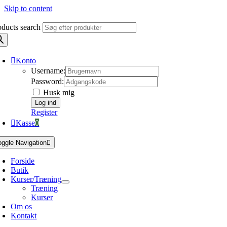
Skip to content
oducts search
Konto
Username:
Password:
Husk mig
Register
Kasse
0
oggle Navigation
Forside
Butik
Kurser/Træning
Træning
Kurser
Om os
Kontakt