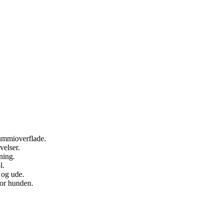
gummioverflade.
velser.
ning.
l.
 og ude.
for hunden.