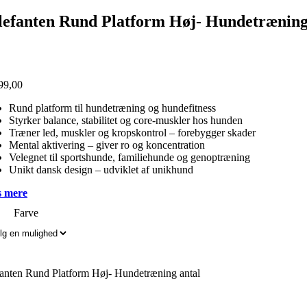
lefanten Rund Platform Høj- Hundetrænin
99,00
Rund platform til hundetræning og hundefitness
Styrker balance, stabilitet og core-muskler hos hunden
Træner led, muskler og kropskontrol – forebygger skader
Mental aktivering – giver ro og koncentration
Velegnet til sportshunde, familiehunde og genoptræning
Unikt dansk design – udviklet af unikhund
 mere
Farve
fanten Rund Platform Høj- Hundetræning antal