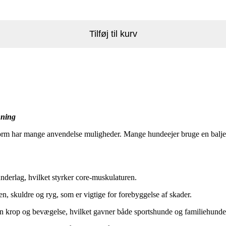
Tilføj til kurv
æning
orm har mange anvendelse muligheder. Mange hundeejer bruge en balje til
underlag, hvilket styrker core-muskulaturen.
en, skuldre og ryg, som er vigtige for forebyggelse af skader.
n krop og bevægelse, hvilket gavner både sportshunde og familiehunde