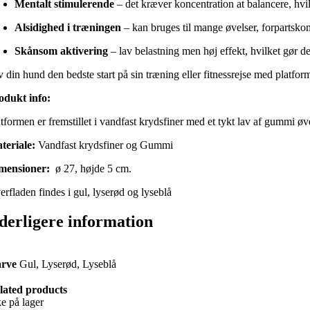
Mentalt stimulerende
– det kræver koncentration at balancere, hv
Alsidighed i træningen
– kan bruges til mange øvelser, forpartskon
Skånsom aktivering
– lav belastning men høj effekt, hvilket gør d
v din hund den bedste start på sin træning eller fitnessrejse med platfo
odukt info:
atformen er fremstillet i vandfast krydsfiner med et tykt lav af gummi ø
teriale:
Vandfast krydsfiner og Gummi
mensioner:
ø 27, højde 5 cm.
erfladen findes i gul, lyserød og lyseblå
derligere information
arve
Gul, Lyserød, Lyseblå
lated products
ke på lager