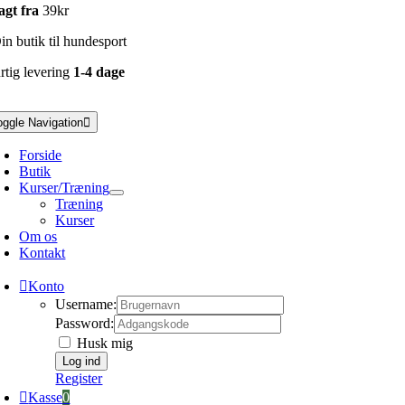
agt fra
39kr
n butik til hundesport
rtig levering
1-4 dage
oggle Navigation
Forside
Butik
Kurser/Træning
Træning
Kurser
Om os
Kontakt
Konto
Username:
Password:
Husk mig
Register
Kasse
0