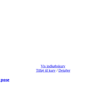
Vis indkøbskurv
Tilføj til kurv
/
Detaljer
 pose