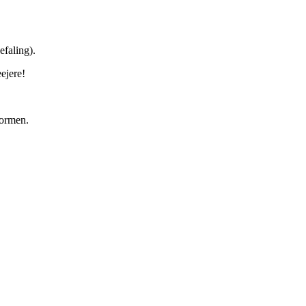
efaling).
eejere!
formen.