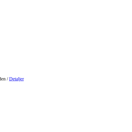
iden
/
Detaljer