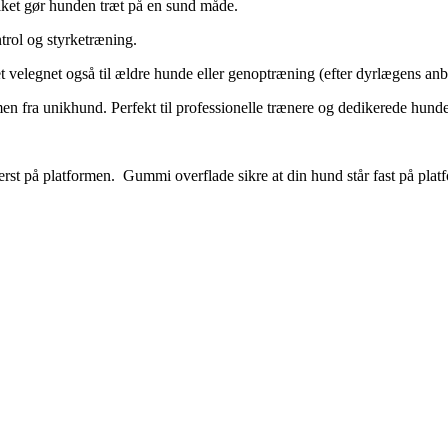
ilket gør hunden træt på en sund måde.
trol og styrketræning.
et velegnet også til ældre hunde eller genoptræning (efter dyrlægens anb
rmen fra unikhund. Perfekt til professionelle trænere og dedikerede hund
verst på platformen. Gummi overflade sikre at din hund står fast på plat