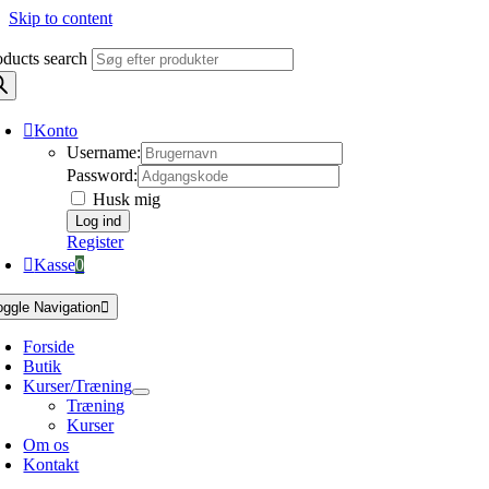
Skip to content
oducts search
Konto
Username:
Password:
Husk mig
Register
Kasse
0
oggle Navigation
Forside
Butik
Kurser/Træning
Træning
Kurser
Om os
Kontakt