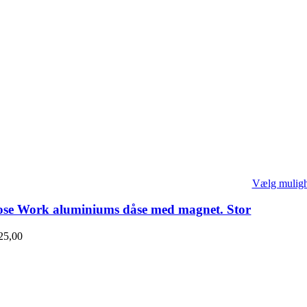
Vælg mulig
se Work aluminiums dåse med magnet. Stor
25,00