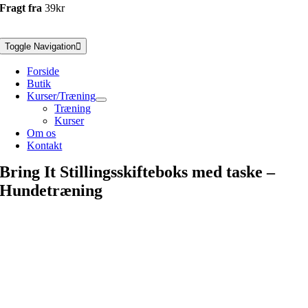
Fragt fra
39kr
Toggle Navigation
Forside
Butik
Kurser/Træning
Træning
Kurser
Om os
Kontakt
Bring It Stillingsskifteboks med taske –
Hundetræning