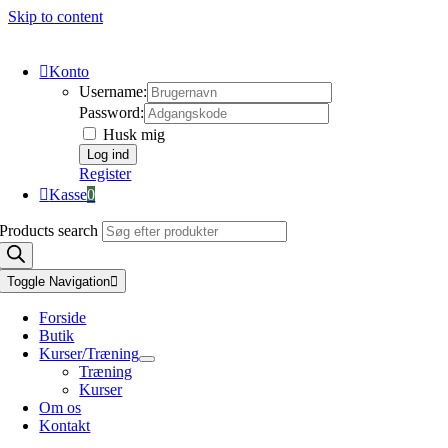
Skip to content
Konto
Username:
Password:
Husk mig
Register
Kasse
0
Products search
Toggle Navigation
Forside
Butik
Kurser/Træning
Træning
Kurser
Om os
Kontakt