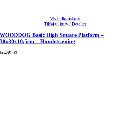
Vis indkøbskurv
Tilføj til kurv
/
Detaljer
WOODDOG Basic High Square Platform –
30x30x10,5cm – Hundetræning
kr.
459,00