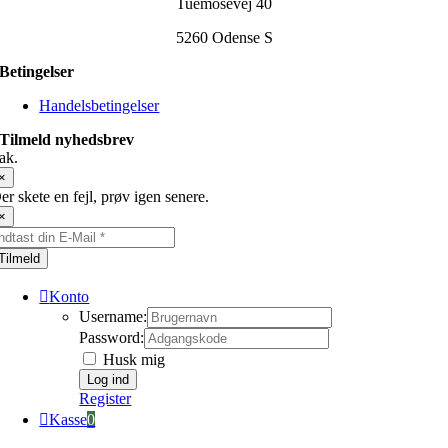
Tuemosevej 40
5260 Odense S
Betingelser
Handelsbetingelser
Tilmeld nyhedsbrev
ak.
×
er skete en fejl, prøv igen senere.
×
Tilmeld
Konto
Username:
Password:
Husk mig
Register
Kasse
0