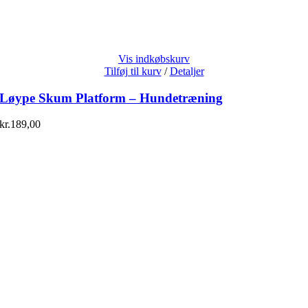
Vis indkøbskurv
Tilføj til kurv
/
Detaljer
Løype Skum Platform – Hundetræning
kr.
189,00