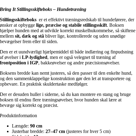
Bring It Stillingsskifteboks – Hundetræning
Stillingsskifteboks
er et effektivt træningsredskab til hundeførere, der
ønsker at opbygge
lige, præcise og stabile stillingsskift
. Boksen
hjælper hunden med at udvikle korrekt muskelhukommelse, så skiftene
mellem
sit, dæk og stå
bliver lige, kontrollerede og uden unødige
bevægelser frem eller til siden.
Den er et uundværligt hjælpemiddel til både indlæring og finpudsning
af øvelser i
LP-lydighed
, men er også velegnet til træning af
frontposition i IGP
, bakkeøvelser og andre præcisionsøvelser.
Boksens bredde kan nemt justeres, så den passer til den enkelte hund,
og den sammenklappelige konstruktion gør den let at transportere og
opbevare. En praktisk skuldertaske medfølger.
Der er desuden huller i siderne, så du kan montere en stang og bruge
boksen til endnu flere træningsøvelser, hvor hunden skal lære at
bevæge sig korrekt og præcist.
Produktinformation
Længde:
90 cm
Justerbar bredde:
27–47 cm
(justeres for hver 5 cm)