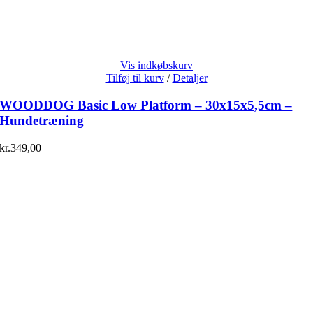
Vis indkøbskurv
Tilføj til kurv
/
Detaljer
WOODDOG Basic Low Platform – 30x15x5,5cm –
Hundetræning
kr.
349,00