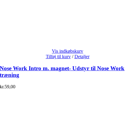
Vis indkøbskurv
Tilføj til kurv
/
Detaljer
Nose Work Intro m. magnet- Udstyr til Nose Work
træning
kr.
59,00