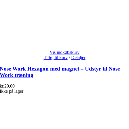
Vis indkøbskurv
Tilføj til kurv
/
Detaljer
Nose Work Hexagon med magnet – Udstyr til Nose
Work træning
kr.
29,00
Ikke på lager