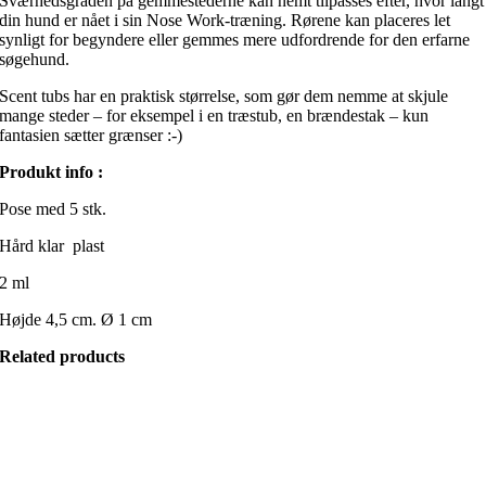
Sværhedsgraden på gemmestederne kan nemt tilpasses efter, hvor langt
din hund er nået i sin Nose Work-træning. Rørene kan placeres let
synligt for begyndere eller gemmes mere udfordrende for den erfarne
søgehund.
Scent tubs har en praktisk størrelse, som gør dem nemme at skjule
mange steder – for eksempel i en træstub, en brændestak – kun
fantasien sætter grænser :-)
Produkt info :
Pose med 5 stk.
Hård klar plast
2 ml
Højde 4,5 cm. Ø 1 cm
Related products