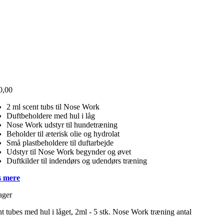
0,00
2 ml scent tubs til Nose Work
Duftbeholdere med hul i låg
Nose Work udstyr til hundetræning
Beholder til æterisk olie og hydrolat
Små plastbeholdere til duftarbejde
Udstyr til Nose Work begynder og øvet
Duftkilder til indendørs og udendørs træning
 mere
ager
t tubes med hul i låget, 2ml - 5 stk. Nose Work træning antal