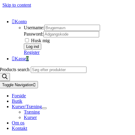
Skip to content
Konto
Username:
Password:
Husk mig
Register
Kasse
0
Products search
Toggle Navigation
Forside
Butik
Kurser/Træning
Træning
Kurser
Om os
Kontakt