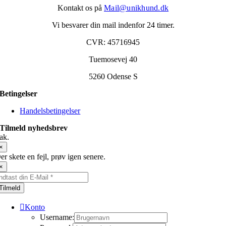
Kontakt os på
Mail@unikhund.dk
Vi besvarer din mail indenfor 24 timer.
CVR: 45716945
Tuemosevej 40
5260 Odense S
Betingelser
Handelsbetingelser
Tilmeld nyhedsbrev
ak.
×
er skete en fejl, prøv igen senere.
×
Tilmeld
Konto
Username: