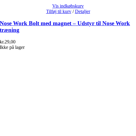
Vis indkøbskurv
Tilføj til kurv
/
Detaljer
Nose Work Bolt med magnet – Udstyr til Nose Work
træning
kr.
29,00
Ikke på lager