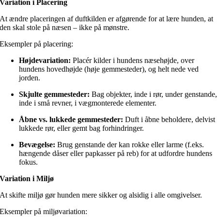
Variation i Placering
At ændre placeringen af duftkilden er afgørende for at lære hunden, at
den skal stole på næsen – ikke på mønstre.
Eksempler på placering:
Højdevariation:
Placér kilder i hundens næsehøjde, over
hundens hovedhøjde (høje gemmesteder), og helt nede ved
jorden.
Skjulte gemmesteder:
Bag objekter, inde i rør, under genstande
inde i små revner, i vægmonterede elementer.
Åbne vs. lukkede gemmesteder:
Duft i åbne beholdere, delvist
lukkede rør, eller gemt bag forhindringer.
Bevægelse:
Brug genstande der kan rokke eller larme (f.eks.
hængende dåser eller papkasser på reb) for at udfordre hundens
fokus.
Variation i Miljø
At skifte miljø gør hunden mere sikker og alsidig i alle omgivelser.
Eksempler på miljøvariation: