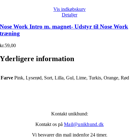
Vis indkøbskurv
Detaljer
Nose Work Intro m. magnet- Udstyr til Nose Work
træning
kr.
59,00
Yderligere information
Farve
Pink, Lyserød, Sort, Lilla, Gul, Lime, Turkis, Orange, Rød
Kontakt unikhund:
Kontakt os på
Mail@unikhund.dk
Vi besvarer din mail indenfor 24 timer.