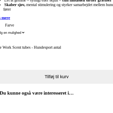
Let at gemme – synligt eller skjult – k
un fantasien sætter grænser
Skaber sjov,
mental stimulering og styrker samarbejdet mellem hun
fører
 mere
Farve
 Work Scent tubes - Hundesport antal
Tilføj til kurv
Du kunne også være interesseret i…