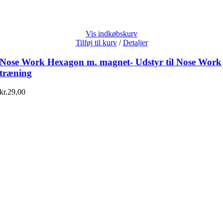
Vis indkøbskurv
Tilføj til kurv
/
Detaljer
Nose Work Hexagon m. magnet- Udstyr til Nose Work
træning
kr.
29,00