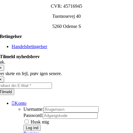
CVR: 45716945
Tuemosevej 40
5260 Odense S
Betingelser
Handelsbetingelser
Tilmeld nyhedsbrev
ak.
×
er skete en fejl, prøv igen senere.
×
Tilmeld
Konto
Username:
Password:
Husk mig