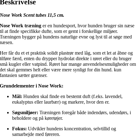
Beskrivelse
Nose Work Scent tubes 11,5 cm.
Nose Work træning
er en hundesport, hvor hunden bruger sin næse
til at finde specifikke dufte, som er gemt i forskellige miljøer.
Træningen bygger på hundens naturlige evne og lyst til at søge med
næsen.
Her får du et et praktisk solidt plastrør med låg, som et let at åbne og
tilføre færd, enten du drypper hydrolat direkte i røret eller du bruger
små kugler eller vatpind. Røret har mange anvendelsesmuligheder om
det skal gemmes helt eller være mere synligt for din hund. kun
fantasien sætter grænser.
Grundelementer i Nose Work:
Mål:
Hunden skal finde en bestemt duft (f.eks. lavendel,
eukalyptus eller laurbær) og markere, hvor den er.
Søgsmiljøer:
Træningen foregår både indendørs, udendørs, i
beholdere og på køretøjer.
Fokus:
Udvikler hundens koncentration, selvtillid og
samarbejde med føreren.