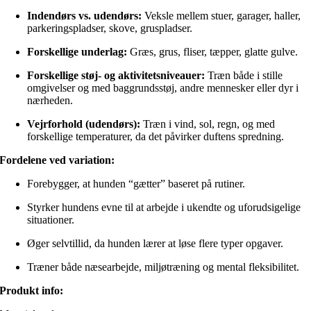
Indendørs vs. udendørs:
Veksle mellem stuer, garager, haller,
parkeringspladser, skove, gruspladser.
Forskellige underlag:
Græs, grus, fliser, tæpper, glatte gulve.
Forskellige støj- og aktivitetsniveauer:
Træn både i stille
omgivelser og med baggrundsstøj, andre mennesker eller dyr i
nærheden.
Vejrforhold (udendørs):
Træn i vind, sol, regn, og med
forskellige temperaturer, da det påvirker duftens spredning.
Fordelene ved variation:
Forebygger, at hunden “gætter” baseret på rutiner.
Styrker hundens evne til at arbejde i ukendte og uforudsigelige
situationer.
Øger selvtillid, da hunden lærer at løse flere typer opgaver.
Træner både næsearbejde, miljøtræning og mental fleksibilitet.
Produkt info: