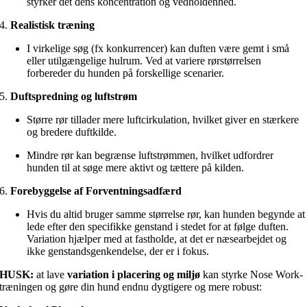
styrker det dens koncentration og vedholdenhed.
4.
Realistisk træning
I virkelige søg (fx konkurrencer) kan duften være gemt i små
eller utilgængelige hulrum. Ved at variere rørstørrelsen
forbereder du hunden på forskellige scenarier.
5.
Duftspredning og luftstrøm
Større rør tillader mere luftcirkulation, hvilket giver en stærkere
og bredere duftkilde.
Mindre rør kan begrænse luftstrømmen, hvilket udfordrer
hunden til at søge mere aktivt og tættere på kilden.
6.
Forebyggelse af Forventningsadfærd
Hvis du altid bruger samme størrelse rør, kan hunden begynde at
lede efter den specifikke genstand i stedet for at følge duften.
Variation hjælper med at fastholde, at det er næsearbejdet og
ikke genstandsgenkendelse, der er i fokus.
HUSK:
at lave
variation i placering og miljø
kan styrke Nose Work-
træningen og gøre din hund endnu dygtigere og mere robust: