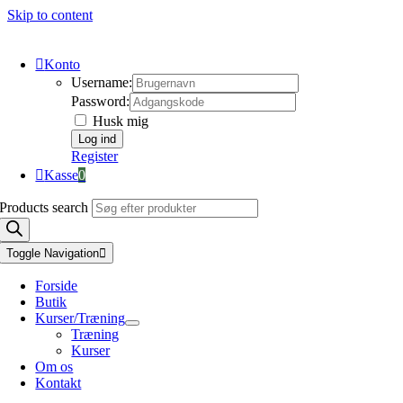
Skip to content
Konto
Username:
Password:
Husk mig
Register
Kasse
0
Products search
Toggle Navigation
Forside
Butik
Kurser/Træning
Træning
Kurser
Om os
Kontakt