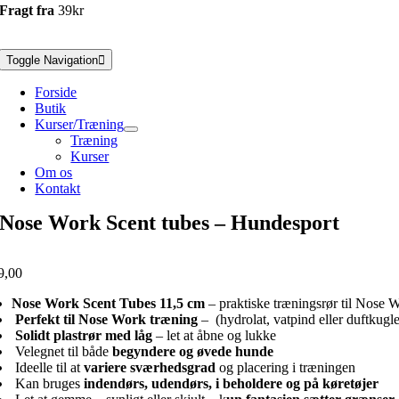
Fragt fra
39kr
Toggle Navigation
Forside
Butik
Kurser/Træning
Træning
Kurser
Om os
Kontakt
Nose Work Scent tubes – Hundesport
9,00
Nose Work Scent Tubes 11,5 cm
– praktiske træningsrør til Nose 
Perfekt til Nose Work træning
– (hydrolat, vatpind eller duftkugle
Solidt plastrør med låg
– let at åbne og lukke
Velegnet til både
begyndere og øvede hunde
Ideelle til at
variere sværhedsgrad
og placering i træningen
Kan bruges
indendørs, udendørs, i beholdere og på køretøjer