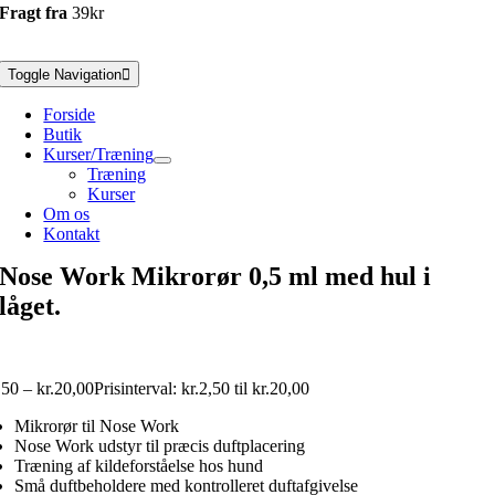
Fragt fra
39kr
Toggle Navigation
Forside
Butik
Kurser/Træning
Træning
Kurser
Om os
Kontakt
Nose Work Mikrorør 0,5 ml med hul i
låget.
,50
–
kr.
20,00
Prisinterval: kr.2,50 til kr.20,00
Mikrorør til Nose Work
Nose Work udstyr til præcis duftplacering
Træning af kildeforståelse hos hund
Små duftbeholdere med kontrolleret duftafgivelse