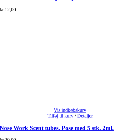
kr.
12,00
Vis indkøbskurv
Tilføj til kurv
/
Detaljer
Nose Work Scent tubes. Pose med 5 stk. 2ml.
kr.
20,00