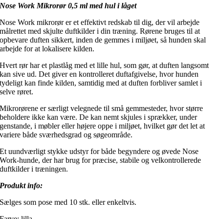
Nose Work Mikrorør 0,5 ml med hul i låget
Nose Work mikrorør er et effektivt redskab til dig, der vil arbejde
målrettet med skjulte duftkilder i din træning. Rørene bruges til at
opbevare duften sikkert, inden de gemmes i miljøet, så hunden skal
arbejde for at lokalisere kilden.
Hvert rør har et plastlåg med et lille hul, som gør, at duften langsomt
kan sive ud. Det giver en kontrolleret duftafgivelse, hvor hunden
tydeligt kan finde kilden, samtidig med at duften forbliver samlet i
selve røret.
Mikrorørene er særligt velegnede til små gemmesteder, hvor større
beholdere ikke kan være. De kan nemt skjules i sprækker, under
genstande, i møbler eller højere oppe i miljøet, hvilket gør det let at
variere både sværhedsgrad og søgeområde.
Et uundværligt stykke udstyr for både begyndere og øvede Nose
Work-hunde, der har brug for præcise, stabile og velkontrollerede
duftkilder i træningen.
Produkt info:
Sælges som pose med 10 stk. eller enkeltvis.
Farve: lilla