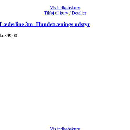
Vis indkøbskurv
Tilføj til kurv
/
Detaljer
Læderline 3m- Hundetrænings udstyr
kr.
399,00
Vis indkøbskurv