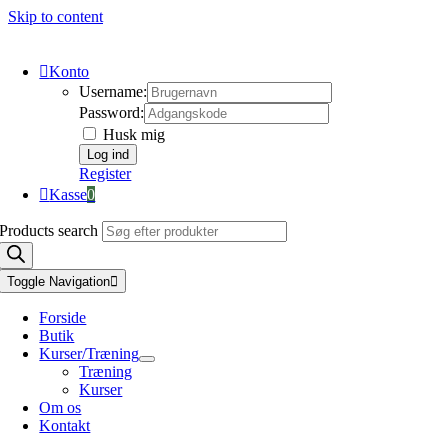
Skip to content
Konto
Username:
Password:
Husk mig
Register
Kasse
0
Products search
Toggle Navigation
Forside
Butik
Kurser/Træning
Træning
Kurser
Om os
Kontakt