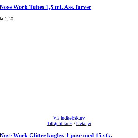
Nose Work Tubes 1,5 ml. Ass. farver
kr.
1,50
Vis indkøbskurv
Tilføj til kurv
/
Detaljer
Nose Work Glitter kugler. 1 pose med 15 stk.