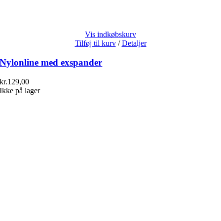
Vis indkøbskurv
Tilføj til kurv
/
Detaljer
Nylonline med exspander
kr.
129,00
Ikke på lager