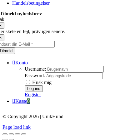
Handelsbetingelser
Tilmeld nyhedsbrev
ak.
×
er skete en fejl, prøv igen senere.
×
Tilmeld
Konto
Username:
Password:
Husk mig
Register
Kasse
0
© Copyright 2026 | UnikHund
Page load link