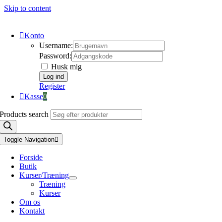
Skip to content
Konto
Username:
Password:
Husk mig
Register
Kasse
0
Products search
Toggle Navigation
Forside
Butik
Kurser/Træning
Træning
Kurser
Om os
Kontakt