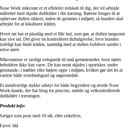
Nose Work mikrorør er et effektivt redskab til dig, der vil arbejde
målrettet med skjulte duftkilder i din træning. Rørene bruges til at
opbevare duften sikkert, inden de gemmes i miljøet, så hunden skal
arbejde for at lokalisere kilden.
Hvert rør har et plastlåg med et lille hul, som gør, at duften langsomt
kan sive ud. Det giver en kontrolleret duftafgivelse, hvor hunden
tydeligt kan finde kilden, samtidig med at duften forbliver samlet i
selve røret.
Mikrorørene er særligt velegnede til små gemmesteder, hvor større
beholdere ikke kan være. De kan nemt skjules i sprækker, under
genstande, i møbler eller højere oppe i miljøet, hvilket gør det let at
variere både sværhedsgrad og søgeområde.
Et uundværligt stykke udstyr for både begyndere og øvede Nose
Work-hunde, der har brug for præcise, stabile og velkontrollerede
duftkilder i træningen.
Produkt info:
Sælges som pose med 10 stk. eller enkeltvis.
Farve: blå