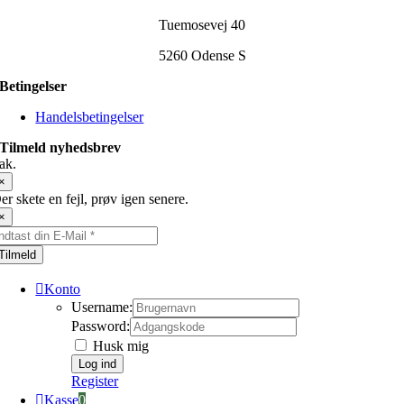
Tuemosevej 40
5260 Odense S
Betingelser
Handelsbetingelser
Tilmeld nyhedsbrev
ak.
×
er skete en fejl, prøv igen senere.
×
Tilmeld
Konto
Username:
Password:
Husk mig
Register
Kasse
0