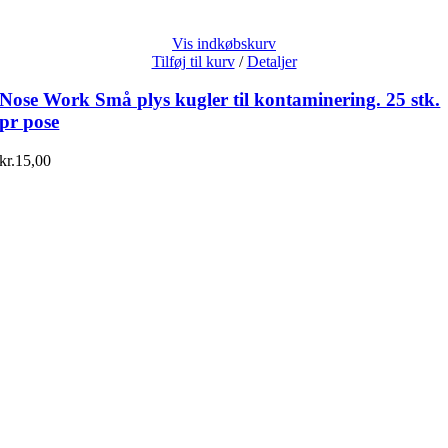
Vis indkøbskurv
Tilføj til kurv
/
Detaljer
Nose Work Små plys kugler til kontaminering. 25 stk.
pr pose
kr.
15,00