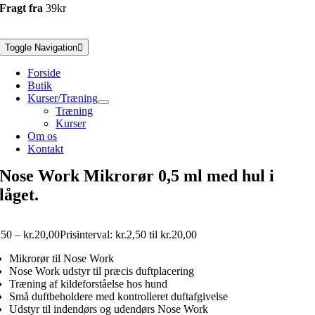
Fragt fra
39kr
Toggle Navigation
Forside
Butik
Kurser/Træning
Træning
Kurser
Om os
Kontakt
Nose Work Mikrorør 0,5 ml med hul i
låget.
,50
–
kr.
20,00
Prisinterval: kr.2,50 til kr.20,00
Mikrorør til Nose Work
Nose Work udstyr til præcis duftplacering
Træning af kildeforståelse hos hund
Små duftbeholdere med kontrolleret duftafgivelse
Udstyr til indendørs og udendørs Nose Work