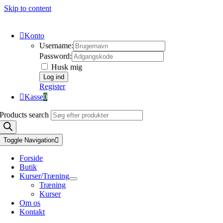
Skip to content
Konto
Username:
Password:
Husk mig
Register
Kasse
0
Products search
Toggle Navigation
Forside
Butik
Kurser/Træning
Træning
Kurser
Om os
Kontakt