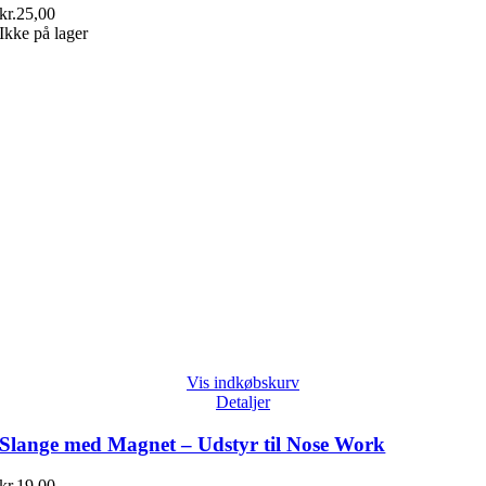
kr.
25,00
Ikke på lager
Vis indkøbskurv
Detaljer
Slange med Magnet – Udstyr til Nose Work
kr.
19,00