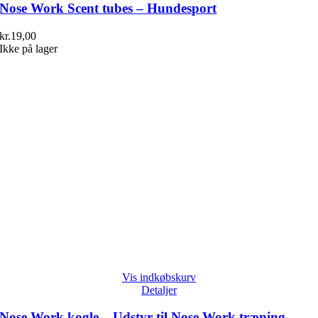
Nose Work Scent tubes – Hundesport
kr.
19,00
Ikke på lager
Vis indkøbskurv
Detaljer
Nose Work kogle – Udstyr til Nose Work træning