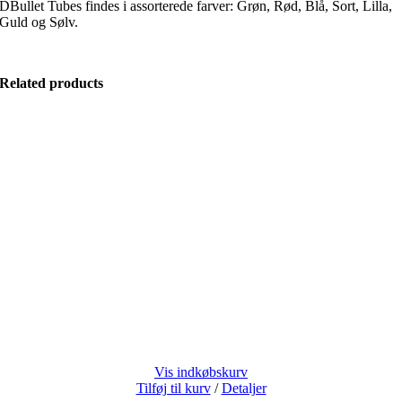
DBullet Tubes findes i assorterede farver: Grøn, Rød, Blå, Sort, Lilla,
Guld og Sølv.
Related products
Vis indkøbskurv
Tilføj til kurv
/
Detaljer