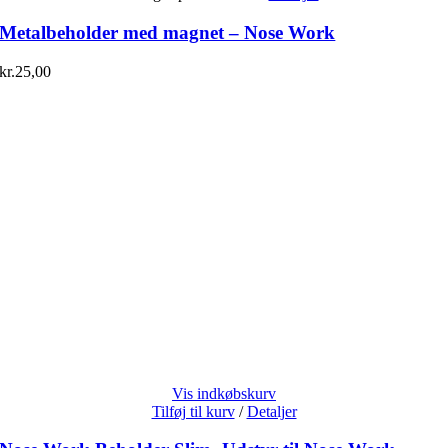
Metalbeholder med magnet – Nose Work
kr.
25,00
Vis indkøbskurv
Tilføj til kurv
/
Detaljer