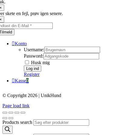
ak.
×
er skete en fejl, prøv igen senere.
×
Tilmeld
Konto
Username:
Password:
Husk mig
Register
Kasse
0
© Copyright 2026 | UnikHund
Page load link
Products search