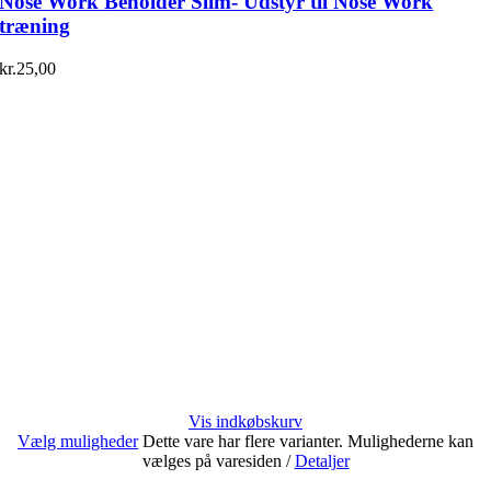
Nose Work Beholder Slim- Udstyr til Nose Work
træning
kr.
25,00
Vis indkøbskurv
Vælg muligheder
Dette vare har flere varianter. Mulighederne kan
vælges på varesiden
/
Detaljer