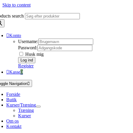
Skip to content
oducts search
Konto
Username:
Password:
Husk mig
Register
Kasse
0
oggle Navigation
Forside
Butik
Kurser/Træning
Træning
Kurser
Om os
Kontakt