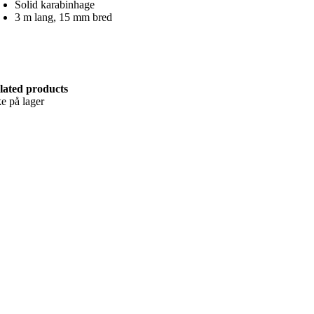
Solid karabinhage
3 m lang, 15 mm bred
lated products
ke på lager