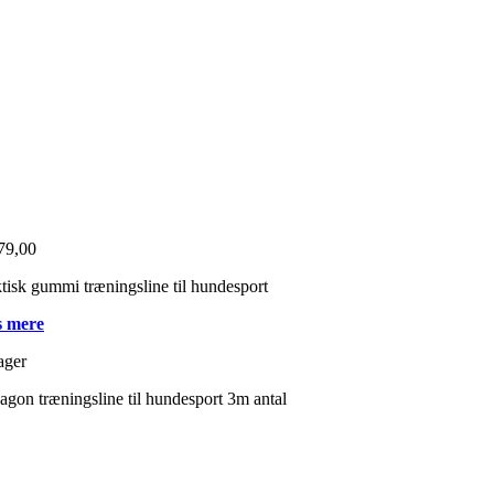
79,00
tisk gummi træningsline til hundesport
 mere
ager
gon træningsline til hundesport 3m antal