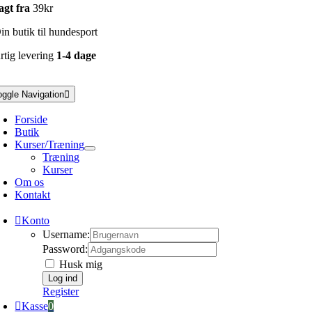
agt fra
39kr
n butik til hundesport
rtig levering
1-4 dage
oggle Navigation
Forside
Butik
Kurser/Træning
Træning
Kurser
Om os
Kontakt
Konto
Username:
Password:
Husk mig
Register
Kasse
0