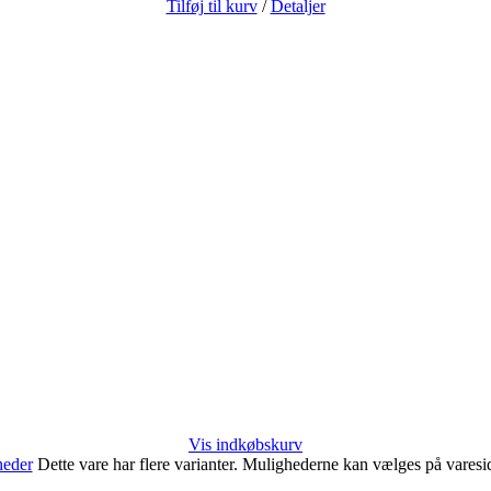
Tilføj til kurv
/
Detaljer
Vis indkøbskurv
heder
Dette vare har flere varianter. Mulighederne kan vælges på vares