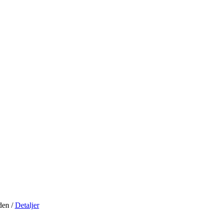
iden
/
Detaljer