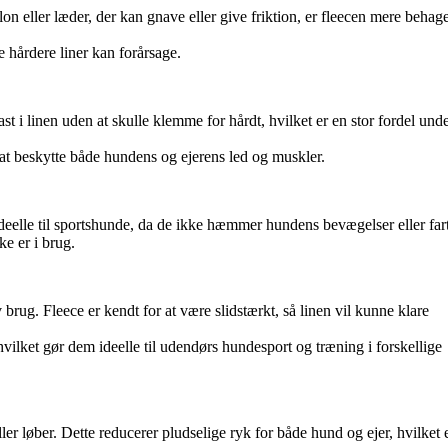
 eller læder, der kan gnave eller give friktion, er fleecen mere behage
le hårdere liner kan forårsage.
ast i linen uden at skulle klemme for hårdt, hvilket er en stor fordel und
d at beskytte både hundens og ejerens led og muskler.
ideelle til sportshunde, da de ikke hæmmer hundens bevægelser eller far
ke er i brug.
 brug. Fleece er kendt for at være slidstærkt, så linen vil kunne klare
hvilket gør dem ideelle til udendørs hundesport og træning i forskellige
ller løber. Dette reducerer pludselige ryk for både hund og ejer, hvilket 