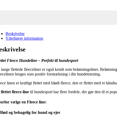
Beskrivelse
Yderligere information
eskrivelse
ettet Fleece Hundeline – Perfekt til hundesport
 lange flettede fleeceliner er også kendt som belønningsliner. Belønnin
eecelinen bruges som positiv forstrækning i din hundetræning.
ece linen er kraftigt flettet med blødt fleece, den er flettet med et håndt
n
flettet fleece-line
til hundesport har flere fordele, der gør den til et 
orfor vælge en Fleece line:
Blød og behagelig for hund og ejer