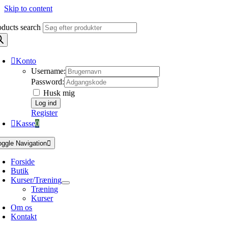
Skip to content
oducts search
Konto
Username:
Password:
Husk mig
Register
Kasse
0
oggle Navigation
Forside
Butik
Kurser/Træning
Træning
Kurser
Om os
Kontakt