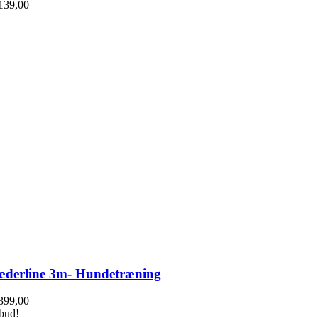
139,00
æderline 3m- Hundetræning
399,00
lbud!