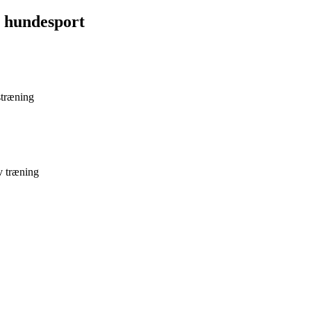
l hundesport
dstræning
iv træning