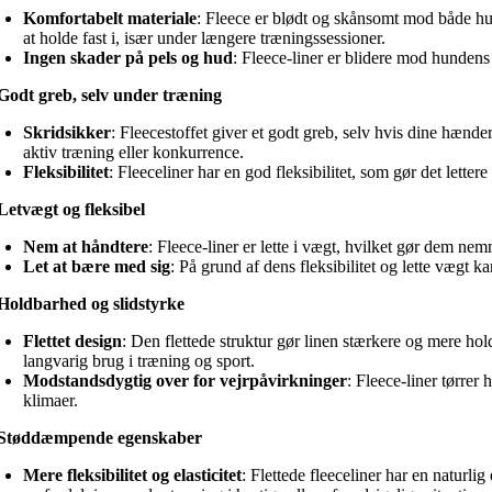
Komfortabelt materiale
: Fleece er blødt og skånsomt mod både hun
at holde fast i, især under længere træningssessioner.
Ingen skader på pels og hud
: Fleece-liner er blidere mod hundens h
Godt greb, selv under træning
Skridsikker
: Fleecestoffet giver et godt greb, selv hvis dine hænder
aktiv træning eller konkurrence.
Fleksibilitet
: Fleeceliner har en god fleksibilitet, som gør det lett
Letvægt og fleksibel
Nem at håndtere
: Fleece-liner er lette i vægt, hvilket gør dem ne
Let at bære med sig
: På grund af dens fleksibilitet og lette vægt 
Holdbarhed og slidstyrke
Flettet design
: Den flettede struktur gør linen stærkere og mere hold
langvarig brug i træning og sport.
Modstandsdygtig over for vejrpåvirkninger
: Fleece-liner tørrer
klimaer.
Støddæmpende egenskaber
Mere fleksibilitet og elasticitet
: Flettede fleeceliner har en naturli