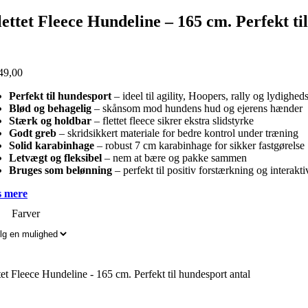
lettet Fleece Hundeline – 165 cm. Perfekt ti
49,00
Perfekt til hundesport
– ideel til agility, Hoopers, rally og lydighe
Blød og behagelig
– skånsom mod hundens hud og ejerens hænder
Stærk og holdbar
– flettet fleece sikrer ekstra slidstyrke
Godt greb
– skridsikkert materiale for bedre kontrol under træning
Solid karabinhage
– robust 7 cm karabinhage for sikker fastgørelse
Letvægt og fleksibel
– nem at bære og pakke sammen
Bruges som belønning
– perfekt til positiv forstærkning og interakt
 mere
Farver
tet Fleece Hundeline - 165 cm. Perfekt til hundesport antal