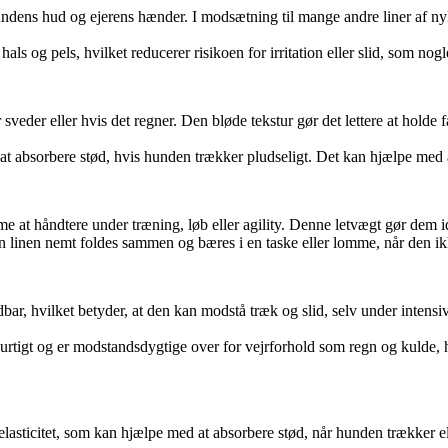
dens hud og ejerens hænder. I modsætning til mange andre liner af nylon
als og pels, hvilket reducerer risikoen for irritation eller slid, som nog
 sveder eller hvis det regner. Den bløde tekstur gør det lettere at holde f
ere at absorbere stød, hvis hunden trækker pludseligt. Det kan hjælpe me
mme at håndtere under træning, løb eller agility. Denne letvægt gør dem 
kan linen nemt foldes sammen og bæres i en taske eller lomme, når den ik
bar, hvilket betyder, at den kan modstå træk og slid, selv under intensiv
 hurtigt og er modstandsdygtige over for vejrforhold som regn og kulde, 
g elasticitet, som kan hjælpe med at absorbere stød, når hunden trækker e