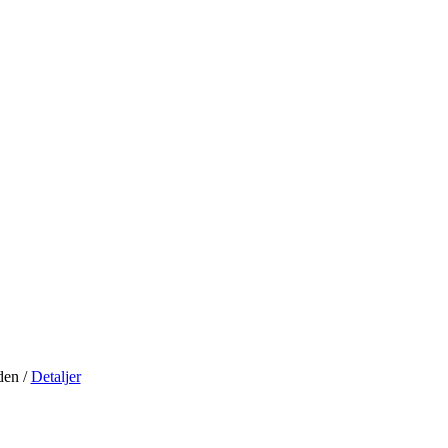
iden
/
Detaljer