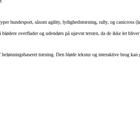
r.
ge typer hundesport, såsom agility, lydighedstræning, rally, og canicros
blødere overflader og udendørs på ujævnt terræn, da de ikke let bliver b
 belønningsbaseret træning. Den bløde tekstur og interaktive brug kan g