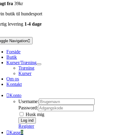
agt fra
39kr
n butik til hundesport
rtig levering
1-4 dage
oggle Navigation
Forside
Butik
Kurser/Træning
Træning
Kurser
Om os
Kontakt
Konto
Username:
Password:
Husk mig
Register
Kasse
0