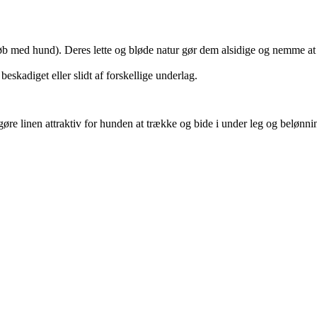
s (løb med hund). Deres lette og bløde natur gør dem alsidige og nemme at
eskadiget eller slidt af forskellige underlag.
øre linen attraktiv for hunden at trække og bide i under leg og belønni