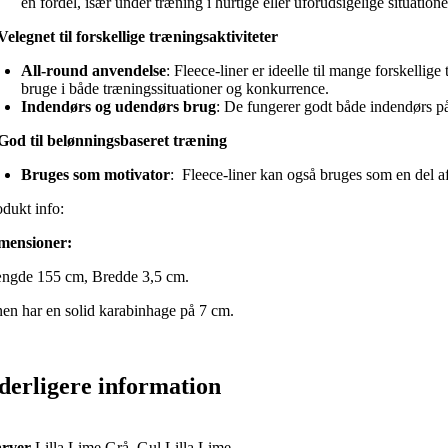
en fordel, især under træning i hurtige eller uforudsigelige situatione
Velegnet til forskellige træningsaktiviteter
All-round anvendelse
: Fleece-liner er ideelle til mange forskelli
bruge i både træningssituationer og konkurrence.
Indendørs og udendørs brug
: De fungerer godt både indendørs på 
God til belønningsbaseret træning
Bruges som motivator
: Fleece-liner kan også bruges som en del af
odukt info:
mensioner:
ngde 155 cm, Bredde 3,5 cm.
nen har en solid karabinhage på 7 cm.
derligere information
arver
Lilla,Lime,Grå, Gul,Lilla,Lime