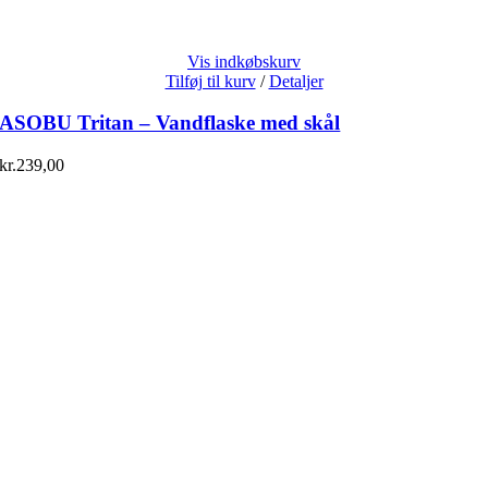
Vis indkøbskurv
Tilføj til kurv
/
Detaljer
ASOBU Tritan – Vandflaske med skål
kr.
239,00