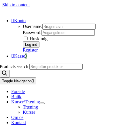
Skip to content
Konto
Username:
Password:
Husk mig
Register
Kasse
0
Products search
Toggle Navigation
Forside
Butik
Kurser/Træning
Træning
Kurser
Om os
Kontakt