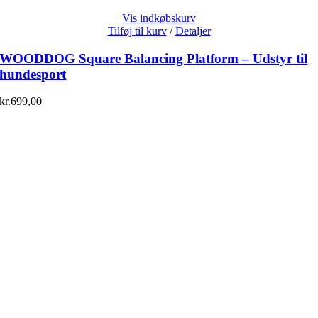
Vis indkøbskurv
Tilføj til kurv
/
Detaljer
WOODDOG Square Balancing Platform – Udstyr til
hundesport
kr.
699,00