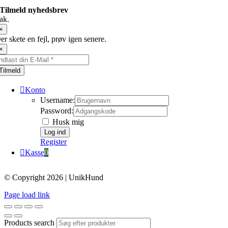
Tilmeld nyhedsbrev
ak.
×
er skete en fejl, prøv igen senere.
×
Tilmeld
Konto
Username:
Password:
Husk mig
Register
Kasse
0
© Copyright 2026 | UnikHund
Page load link
Products search