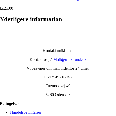
kr.
25,00
Yderligere information
Kontakt unikhund:
Kontakt os på
Mail@unikhund.dk
Vi besvarer din mail indenfor 24 timer.
CVR: 45716945
Tuemosevej 40
5260 Odense S
Betingelser
Handelsbetingelser