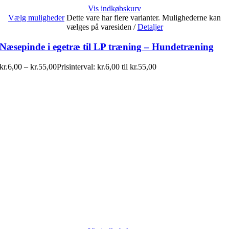
Vis indkøbskurv
Vælg muligheder
Dette vare har flere varianter. Mulighederne kan
vælges på varesiden
/
Detaljer
Næsepinde i egetræ til LP træning – Hundetræning
kr.
6,00
–
kr.
55,00
Prisinterval: kr.6,00 til kr.55,00