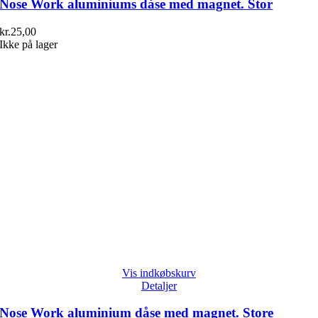
Nose Work aluminiums dåse med magnet. Stor
kr.
25,00
Ikke på lager
Vis indkøbskurv
Detaljer
Nose Work aluminium dåse med magnet. Store