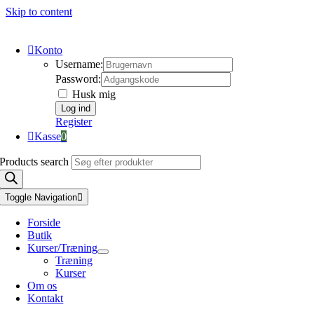
Skip to content
Konto
Username:
Password:
Husk mig
Register
Kasse
0
Products search
Toggle Navigation
Forside
Butik
Kurser/Træning
Træning
Kurser
Om os
Kontakt