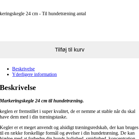
eringskegle 24 cm - Til hundetræning antal
Tilføj til kurv
Beskrivelse
Yderligere information
Beskrivelse
Markeringskegle 24 cm til hundetræning.
keglen er fremstillet i super kvalitet, de er nemme at stable når du skal
have dem med i din træningstaske.
Kegler er et meget anvendt og alsidigt træningsredskab, der kan bruges
til en række forskellige formål og øvelser i din hundetræning. De kan
hjælpe med at forbedre din hunds lydighed, smidighed, koncentration