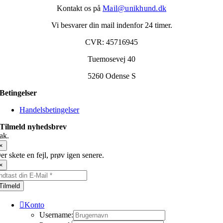
Kontakt os på
Mail@unikhund.dk
Vi besvarer din mail indenfor 24 timer.
CVR: 45716945
Tuemosevej 40
5260 Odense S
Betingelser
Handelsbetingelser
Tilmeld nyhedsbrev
ak.
×
er skete en fejl, prøv igen senere.
×
Tilmeld
Konto
Username: