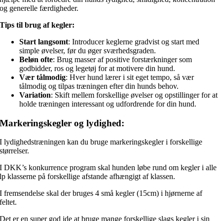
og generelle færdigheder.
Tips til brug af kegler:
Start langsomt
: Introducer keglerne gradvist og start med
simple øvelser, før du øger sværhedsgraden.
Beløn ofte
: Brug masser af positive forstærkninger som
godbidder, ros og legetøj for at motivere din hund.
Vær tålmodig
: Hver hund lærer i sit eget tempo, så vær
tålmodig og tilpas træningen efter din hunds behov.
Variation
: Skift mellem forskellige øvelser og opstillinger for at
holde træningen interessant og udfordrende for din hund.
Markeringskegler og lydighed:
I lydighedstræningen kan du bruge markeringskegler i forskellige
størrelser.
I DKK’s konkurrence program skal hunden løbe rund om kegler i alle
lp klasserne på forskellige afstande afhængigt af klassen.
I fremsendelse skal der bruges 4 små kegler (15cm) i hjørnerne af
feltet.
Det er en super god ide at bruge mange forskellige slags kegler i sin