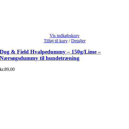
Vis indkøbskurv
Tilføj til kurv
/
Detaljer
Dog & Field Hvalpedummy – 150g/Lime –
Nærsøgsdummy til hundetræning
kr.
89,00