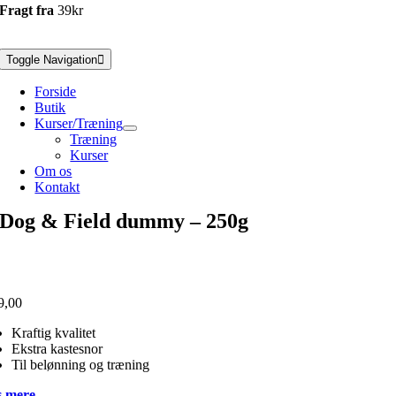
Fragt fra
39kr
Toggle Navigation
Forside
Butik
Kurser/Træning
Træning
Kurser
Om os
Kontakt
Dog & Field dummy – 250g
9,00
Kraftig kvalitet
Ekstra kastesnor
Til belønning og træning
 mere