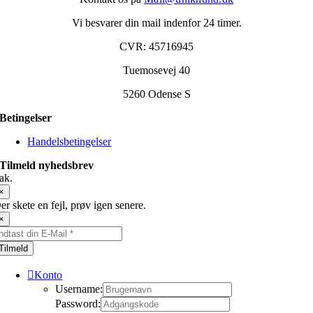
Vi besvarer din mail indenfor 24 timer.
CVR: 45716945
Tuemosevej 40
5260 Odense S
Betingelser
Handelsbetingelser
Tilmeld nyhedsbrev
ak.
×
er skete en fejl, prøv igen senere.
×
Tilmeld
Konto
Username:
Password: