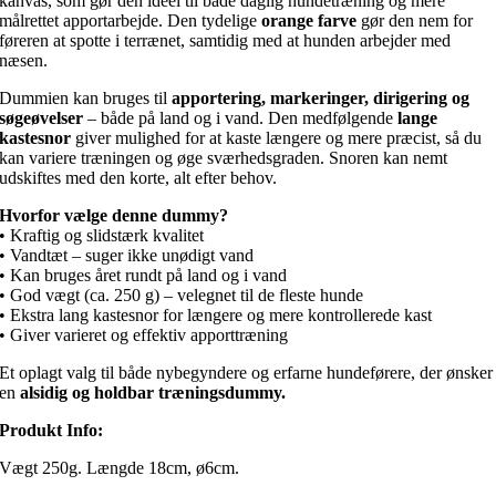
kanvas, som gør den ideel til både daglig hundetræning og mere
målrettet apportarbejde. Den tydelige
orange farve
gør den nem for
føreren at spotte i terrænet, samtidig med at hunden arbejder med
næsen.
Dummien kan bruges til
apportering, markeringer, dirigering og
søgeøvelser
– både på land og i vand. Den medfølgende
lange
kastesnor
giver mulighed for at kaste længere og mere præcist, så du
kan variere træningen og øge sværhedsgraden. Snoren kan nemt
udskiftes med den korte, alt efter behov.
Hvorfor vælge denne dummy?
• Kraftig og slidstærk kvalitet
• Vandtæt – suger ikke unødigt vand
• Kan bruges året rundt på land og i vand
• God vægt (ca. 250 g) – velegnet til de fleste hunde
• Ekstra lang kastesnor for længere og mere kontrollerede kast
• Giver varieret og effektiv apporttræning
Et oplagt valg til både nybegyndere og erfarne hundeførere, der ønsker
en
alsidig og holdbar træningsdummy.
Produkt Info:
Vægt 250g. Længde 18cm, ø6cm.