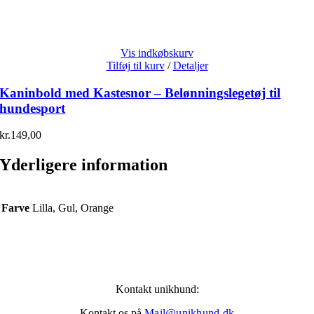
Vis indkøbskurv
Tilføj til kurv
/
Detaljer
Kaninbold med Kastesnor – Belønningslegetøj til
hundesport
kr.
149,00
Yderligere information
Farve
Lilla, Gul, Orange
Kontakt unikhund:
Kontakt os på
Mail@unikhund.dk