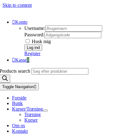
Skip to content
Konto
Username:
Password:
Husk mig
Register
Kasse
0
Products search
Toggle Navigation
Forside
Butik
Kurser/Træning
Træning
Kurser
Om os
Kontakt