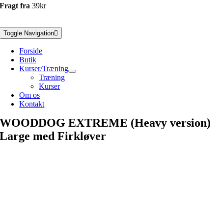
Fragt fra
39kr
Toggle Navigation
Forside
Butik
Kurser/Træning
Træning
Kurser
Om os
Kontakt
WOODDOG EXTREME (Heavy version)
Large med Firkløver