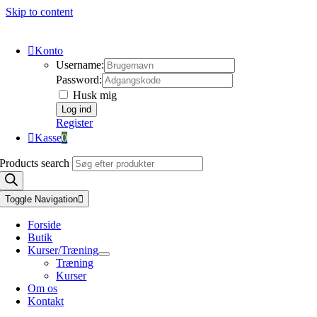
Skip to content
Konto
Username:
Password:
Husk mig
Register
Kasse
0
Products search
Toggle Navigation
Forside
Butik
Kurser/Træning
Træning
Kurser
Om os
Kontakt