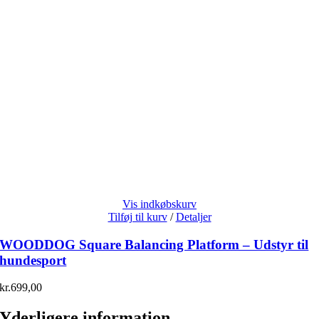
Vis indkøbskurv
Tilføj til kurv
/
Detaljer
WOODDOG Square Balancing Platform – Udstyr til
hundesport
kr.
699,00
Yderligere information