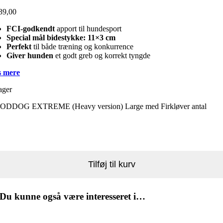
39,00
FCI-godkendt
apport til hundesport
Special mål bidestykke: 11×3 cm
Perfekt
til både træning og konkurrence
Giver hunden
et godt greb og korrekt tyngde
 mere
ager
DDOG EXTREME (Heavy version) Large med Firkløver antal
Tilføj til kurv
Du kunne også være interesseret i…