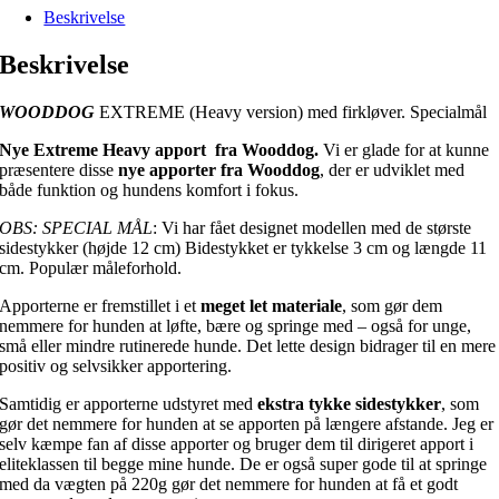
Beskrivelse
Beskrivelse
WOODDOG
EXTREME (Heavy version) med firkløver. Specialmål
Nye Extreme Heavy apport fra
Wooddog.
Vi er glade for at kunne
præsentere disse
nye apporter fra Wooddog
, der er udviklet med
både funktion og hundens komfort i fokus.
OBS: SPECIAL MÅL
: Vi har fået designet modellen med de største
sidestykker (højde 12 cm) Bidestykket er tykkelse 3 cm og længde 11
cm. Populær måleforhold.
Apporterne er fremstillet i et
meget let materiale
, som gør dem
nemmere for hunden at løfte, bære og springe med – også for unge,
små eller mindre rutinerede hunde. Det lette design bidrager til en mere
positiv og selvsikker apportering.
Samtidig er apporterne udstyret med
ekstra tykke sidestykker
, som
gør det nemmere for hunden at se apporten på længere afstande. Jeg er
selv kæmpe fan af disse apporter og bruger dem til dirigeret apport i
eliteklassen til begge mine hunde. De er også super gode til at springe
med da vægten på 220g gør det nemmere for hunden at få et godt