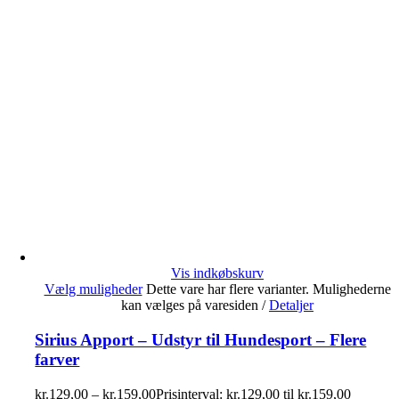
Vis indkøbskurv
Vælg muligheder
Dette vare har flere varianter. Mulighederne
kan vælges på varesiden
/
Detaljer
Sirius Apport – Udstyr til Hundesport – Flere
farver
kr.
129,00
–
kr.
159,00
Prisinterval: kr.129,00 til kr.159,00