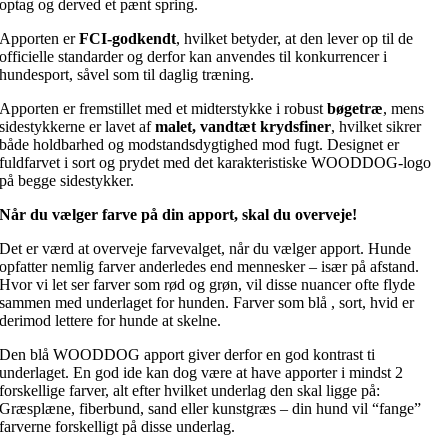
optag og derved et pænt spring.
Apporten er
FCI-godkendt
, hvilket betyder, at den lever op til de
officielle standarder og derfor kan anvendes til konkurrencer i
hundesport, såvel som til daglig træning.
Apporten er fremstillet med et midterstykke i robust
bøgetræ
, mens
sidestykkerne er lavet af
malet, vandtæt krydsfiner
, hvilket sikrer
både holdbarhed og modstandsdygtighed mod fugt. Designet er
fuldfarvet i sort og prydet med det karakteristiske WOODDOG-logo
på begge sidestykker.
Når du vælger farve på din apport, skal du overveje!
Det er værd at overveje farvevalget, når du vælger apport. Hunde
opfatter nemlig farver anderledes end mennesker – især på afstand.
Hvor vi let ser farver som rød og grøn, vil disse nuancer ofte flyde
sammen med underlaget for hunden. Farver som blå , sort, hvid er
derimod lettere for hunde at skelne.
Den blå WOODDOG apport giver derfor en god kontrast ti
underlaget. En god ide kan dog være at have apporter i mindst 2
forskellige farver, alt efter hvilket underlag den skal ligge på:
Græsplæne, fiberbund, sand eller kunstgræs – din hund vil “fange”
farverne forskelligt på disse underlag.