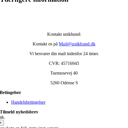
Kontakt unikhund:
Kontakt os på
Mail@unikhund.dk
Vi besvarer din mail indenfor 24 timer.
CVR: 45716945
Tuemosevej 40
5260 Odense S
Betingelser
Handelsbetingelser
Tilmeld nyhedsbrev
ak.
×