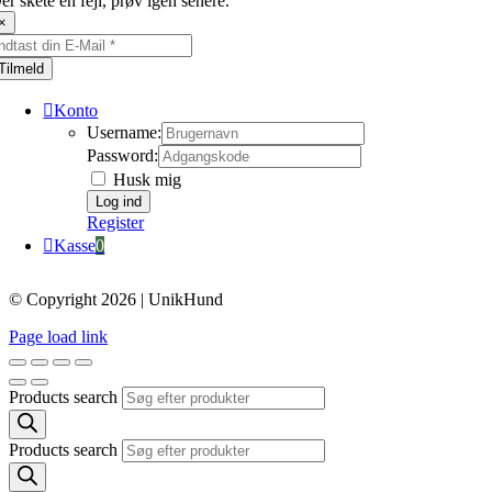
er skete en fejl, prøv igen senere.
×
Tilmeld
Konto
Username:
Password:
Husk mig
Register
Kasse
0
© Copyright 2026 | UnikHund
Page load link
Products search
Products search