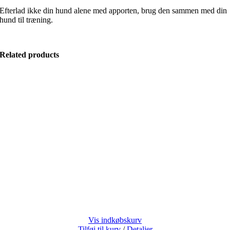
Efterlad ikke din hund alene med apporten, brug den sammen med din
hund til træning.
Related products
Vis indkøbskurv
Tilføj til kurv
/
Detaljer