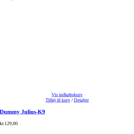
Vis indkøbskurv
Tilføj til kurv
/
Detaljer
Dummy Julius-K9
kr.
129,00