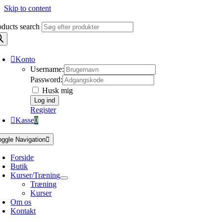
Skip to content
oducts search
Konto
Username:
Password:
Husk mig
Register
Kasse
0
oggle Navigation
Forside
Butik
Kurser/Træning
Træning
Kurser
Om os
Kontakt