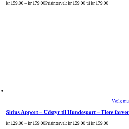
kr.
159,00
–
kr.
179,00
Prisinterval: kr.159,00 til kr.179,00
Vælg mul
Sirius Apport – Udstyr til Hundesport – Flere farve
kr.
129,00
–
kr.
159,00
Prisinterval: kr.129,00 til kr.159,00