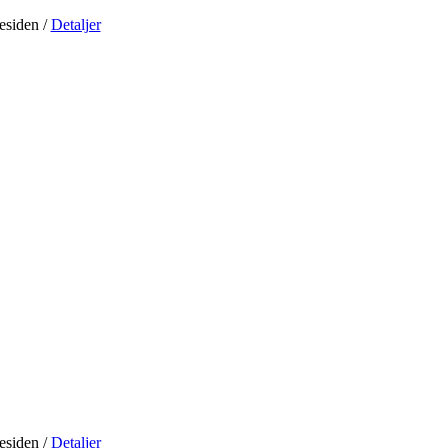
residen
/
Detaljer
residen
/
Detaljer