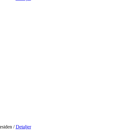
residen
/
Detaljer