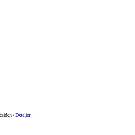
residen
/
Detaljer