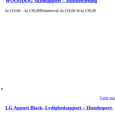
WOODDOG Skumapport – Hundetræning
kr.
119,00
–
kr.
139,00
Prisinterval: kr.119,00 til kr.139,00
Vælg mul
LG Apport Black- Lydighedsapport – Hundesport.