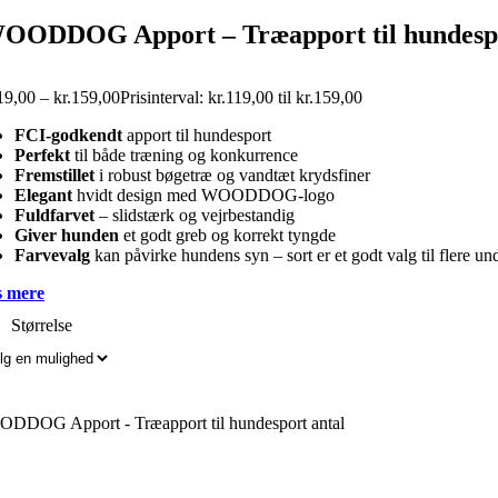
OODDOG Apport – Træapport til hundesp
19,00
–
kr.
159,00
Prisinterval: kr.119,00 til kr.159,00
FCI-godkendt
apport til hundesport
Perfekt
til både træning og konkurrence
Fremstillet
i robust bøgetræ og vandtæt krydsfiner
Elegant
hvidt design med WOODDOG-logo
Fuldfarvet
– slidstærk og vejrbestandig
Giver hunden
et godt greb og korrekt tyngde
Farvevalg
kan påvirke hundens syn – sort er et godt valg til flere un
 mere
Størrelse
DDOG Apport - Træapport til hundesport antal