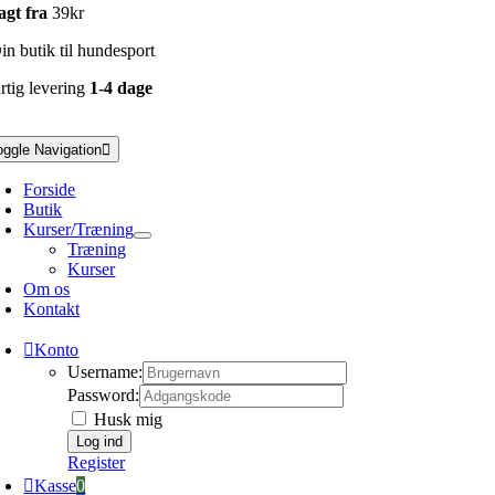
agt fra
39kr
n butik til hundesport
rtig levering
1-4 dage
oggle Navigation
Forside
Butik
Kurser/Træning
Træning
Kurser
Om os
Kontakt
Konto
Username:
Password:
Husk mig
Register
Kasse
0