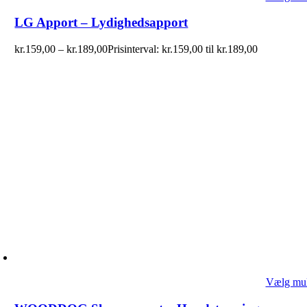
LG Apport – Lydighedsapport
kr.
159,00
–
kr.
189,00
Prisinterval: kr.159,00 til kr.189,00
Vælg mul