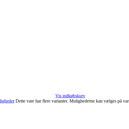
Vis indkøbskurv
igheder
Dette vare har flere varianter. Mulighederne kan vælges på va
r