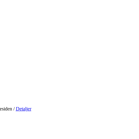
residen
/
Detaljer