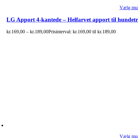
Vælg mul
LG Apport 4-kantede – Helfarvet apport til hundet
kr.
169,00
–
kr.
189,00
Prisinterval: kr.169,00 til kr.189,00
Vælg mul