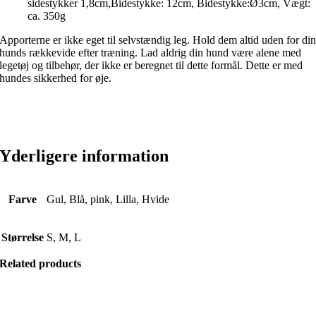
sidestykker 1,8cm,Bidestykke: 12cm, Bidestykke:Ø3cm, Vægt:
ca. 350g
Apporterne er ikke eget til selvstændig leg. Hold dem altid uden for di
hunds rækkevide efter træning. Lad aldrig din hund være alene med
legetøj og tilbehør, der ikke er beregnet til dette formål. Dette er med
hundes sikkerhed for øje.
Yderligere information
Farve
Gul, Blå, pink, Lilla, Hvide
Størrelse
S, M, L
Related products