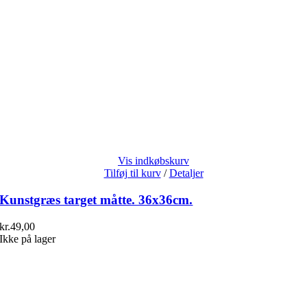
Vis indkøbskurv
Tilføj til kurv
/
Detaljer
Kunstgræs target måtte. 36x36cm.
kr.
49,00
Ikke på lager