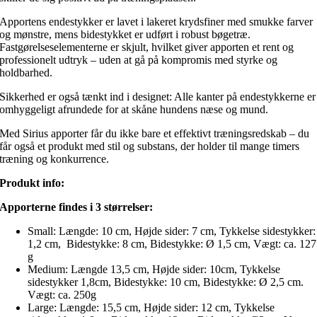
Apportens endestykker er lavet i lakeret krydsfiner med smukke farver
og mønstre, mens bidestykket er udført i robust bøgetræ.
Fastgørelseselementerne er skjult, hvilket giver apporten et rent og
professionelt udtryk – uden at gå på kompromis med styrke og
holdbarhed.
Sikkerhed er også tænkt ind i designet: Alle kanter på endestykkerne er
omhyggeligt afrundede for at skåne hundens næse og mund.
Med Sirius apporter får du ikke bare et effektivt træningsredskab – du
får også et produkt med stil og substans, der holder til mange timers
træning og konkurrence.
Produkt info:
Apporterne findes i 3 størrelser:
Small: Længde: 10 cm, Højde sider: 7 cm, Tykkelse sidestykker:
1,2 cm, Bidestykke: 8 cm, Bidestykke: Ø 1,5 cm, Vægt: ca. 127
g
Medium: Længde 13,5 cm, Højde sider: 10cm, Tykkelse
sidestykker 1,8cm, Bidestykke: 10 cm, Bidestykke: Ø 2,5 cm.
Vægt: ca. 250g
Large: Længde: 15,5 cm, Højde sider: 12 cm, Tykkelse