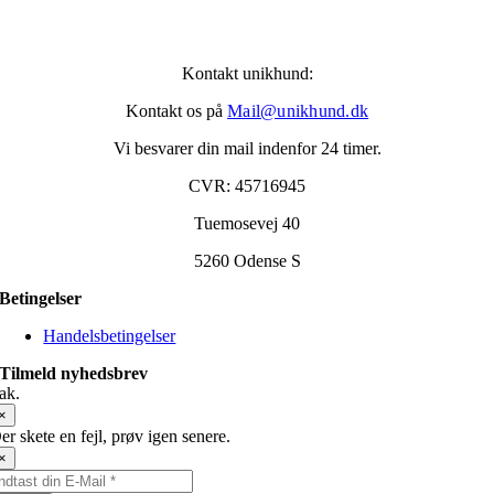
Kontakt unikhund:
Kontakt os på
Mail@unikhund.dk
Vi besvarer din mail indenfor 24 timer.
CVR: 45716945
Tuemosevej 40
5260 Odense S
Betingelser
Handelsbetingelser
Tilmeld nyhedsbrev
ak.
×
er skete en fejl, prøv igen senere.
×