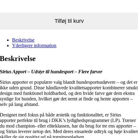
Tilføj til kurv
Beskrivelse
Yderligere information
Beskrivelse
Sirius Apport – Udstyr til hundesport – Flere farver
Sirius apporter er populære valg blandt hundesportsudøvere – og det er
ikke uden grund. Disse håndlavede kvalitetsapporter kombinerer smukt
design med funktionel holdbarhed, og den hvide farve gør dem ekstra
synlige for hunden, hvilket gør det nemt at finde og hente apporten –
selv på lang afstand.
Designet med fokus på både æstetik og funktionalitet, er Sirius
apporter perfekte til brug i DKK’s lydighedsprogrammer (LP). Træner
du mod champion- eller eliteklassen, har du brug for tre ens apporter –
og Sirius leverer netop det. Med deres ensartede udtryk og høje kvalitet
skiller de sig positivt ud på træningspladsen.