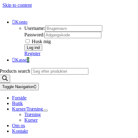
Skip to content
Konto
Username:
Password:
Husk mig
Register
Kasse
0
Products search
Toggle Navigation
Forside
Butik
Kurser/Træning
Træning
Kurser
Om os
Kontakt