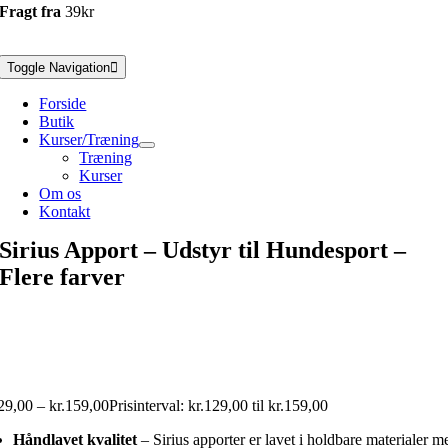
Fragt fra
39kr
Toggle Navigation
Forside
Butik
Kurser/Træning
Træning
Kurser
Om os
Kontakt
Sirius Apport – Udstyr til Hundesport –
Flere farver
29,00
–
kr.
159,00
Prisinterval: kr.129,00 til kr.159,00
Håndlavet kvalitet
– Sirius apporter er lavet i holdbare materialer m