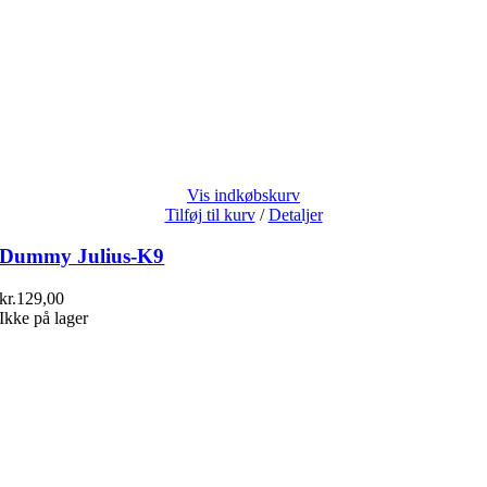
Vis indkøbskurv
Tilføj til kurv
/
Detaljer
Dummy Julius-K9
kr.
129,00
Ikke på lager