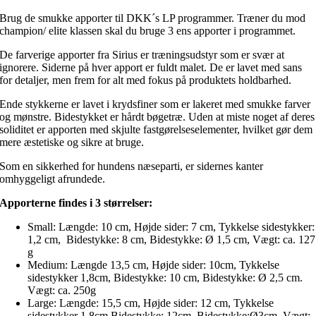
Brug de smukke apporter til DKK´s LP programmer. Træner du mod
champion/ elite klassen skal du bruge 3 ens apporter i programmet.
De farverige apporter fra Sirius er træningsudstyr som er svær at
ignorere. Siderne på hver apport er fuldt malet. De er lavet med sans
for detaljer, men frem for alt med fokus på produktets holdbarhed.
Ende stykkerne er lavet i krydsfiner som er lakeret med smukke farver
og mønstre. Bidestykket er hårdt bøgetræ. Uden at miste noget af deres
soliditet er apporten med skjulte fastgørelseselementer, hvilket gør dem
mere æstetiske og sikre at bruge.
Som en sikkerhed for hundens næseparti, er sidernes kanter
omhyggeligt afrundede.
Apporterne findes i 3 størrelser:
Small: Længde: 10 cm, Højde sider: 7 cm, Tykkelse sidestykker:
1,2 cm, Bidestykke: 8 cm, Bidestykke: Ø 1,5 cm, Vægt: ca. 127
g
Medium: Længde 13,5 cm, Højde sider: 10cm, Tykkelse
sidestykker 1,8cm, Bidestykke: 10 cm, Bidestykke: Ø 2,5 cm.
Vægt: ca. 250g
Large: Længde: 15,5 cm, Højde sider: 12 cm, Tykkelse
sidestykker 1,8cm,Bidestykke: 12cm, Bidestykke:Ø3cm, Vægt: