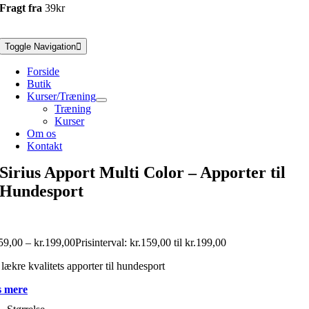
Fragt fra
39kr
Toggle Navigation
Forside
Butik
Kurser/Træning
Træning
Kurser
Om os
Kontakt
Sirius Apport Multi Color – Apporter til
Hundesport
59,00
–
kr.
199,00
Prisinterval: kr.159,00 til kr.199,00
lækre kvalitets apporter til hundesport
 mere