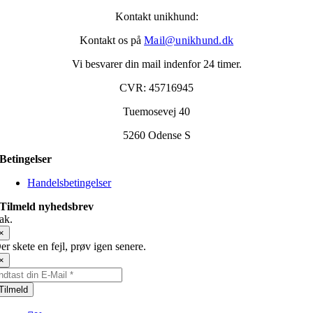
Kontakt unikhund:
Kontakt os på
Mail@unikhund.dk
Vi besvarer din mail indenfor 24 timer.
CVR: 45716945
Tuemosevej 40
5260 Odense S
Betingelser
Handelsbetingelser
Tilmeld nyhedsbrev
ak.
×
er skete en fejl, prøv igen senere.
×
Tilmeld