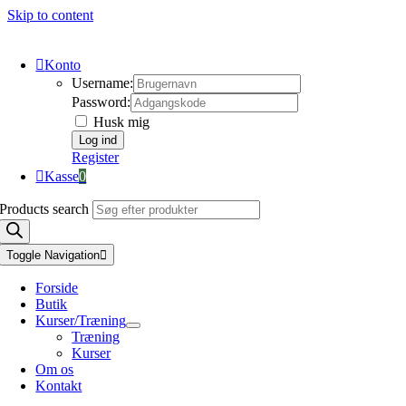
Skip to content
Konto
Username:
Password:
Husk mig
Register
Kasse
0
Products search
Toggle Navigation
Forside
Butik
Kurser/Træning
Træning
Kurser
Om os
Kontakt