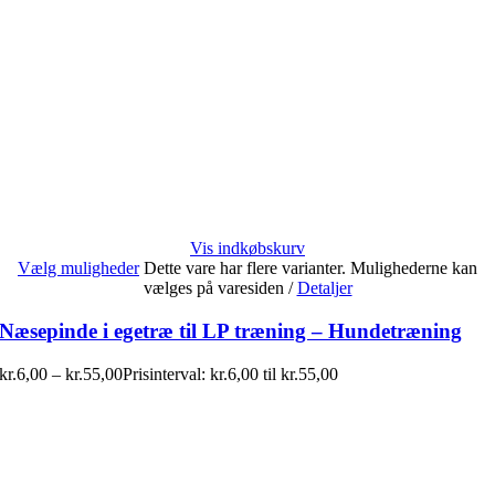
Vis indkøbskurv
Vælg muligheder
Dette vare har flere varianter. Mulighederne kan
vælges på varesiden
/
Detaljer
Næsepinde i egetræ til LP træning – Hundetræning
kr.
6,00
–
kr.
55,00
Prisinterval: kr.6,00 til kr.55,00