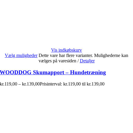
Vis indkøbskurv
Vælg muligheder
Dette vare har flere varianter. Mulighederne kan
vælges på varesiden
/
Detaljer
WOODDOG Skumapport – Hundetræning
kr.
119,00
–
kr.
139,00
Prisinterval: kr.119,00 til kr.139,00