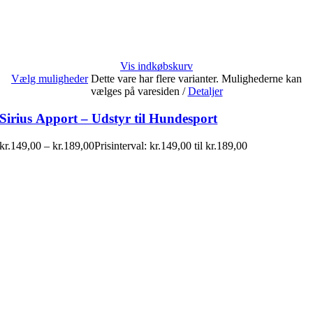
Vis indkøbskurv
Vælg muligheder
Dette vare har flere varianter. Mulighederne kan
vælges på varesiden
/
Detaljer
Sirius Apport – Udstyr til Hundesport
kr.
149,00
–
kr.
189,00
Prisinterval: kr.149,00 til kr.189,00