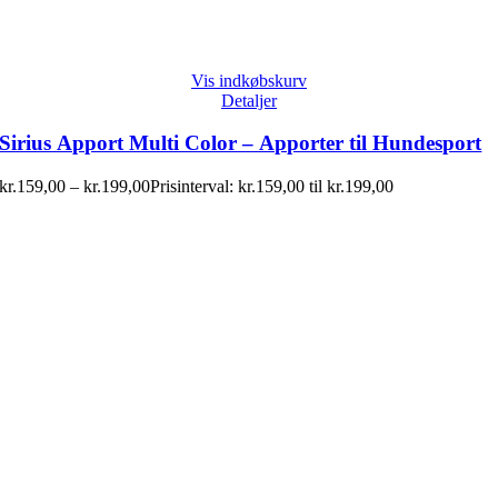
Vis indkøbskurv
Detaljer
Sirius Apport Multi Color – Apporter til Hundesport
kr.
159,00
–
kr.
199,00
Prisinterval: kr.159,00 til kr.199,00