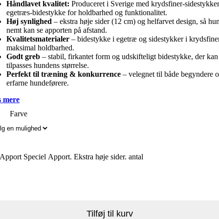
Håndlavet kvalitet:
Produceret i Sverige med krydsfiner-sidestykke
egetræs-bidestykke for holdbarhed og funktionalitet.
Høj synlighed
– ekstra høje sider (12 cm) og helfarvet design, så hu
nemt kan se apporten på afstand.
Kvalitetsmaterialer
– bidestykke i egetræ og sidestykker i krydsfine
maksimal holdbarhed.
Godt greb
– stabil, firkantet form og udskifteligt bidestykke, der kan
tilpasses hundens størrelse.
Perfekt til træning & konkurrence
– velegnet til både begyndere 
erfarne hundeførere.
 mere
Farve
pport Speciel Apport. Ekstra høje sider. antal
Tilføj til kurv