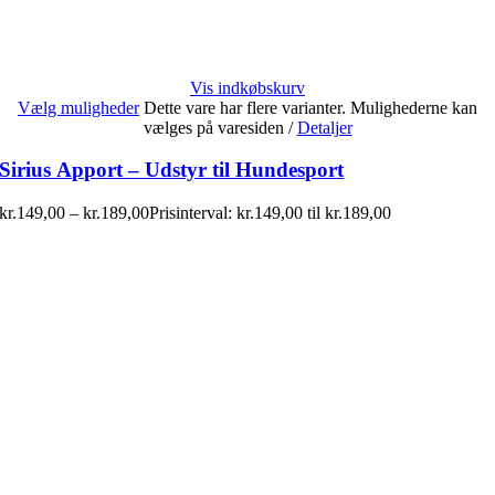
Vis indkøbskurv
Vælg muligheder
Dette vare har flere varianter. Mulighederne kan
vælges på varesiden
/
Detaljer
Sirius Apport – Udstyr til Hundesport
kr.
149,00
–
kr.
189,00
Prisinterval: kr.149,00 til kr.189,00