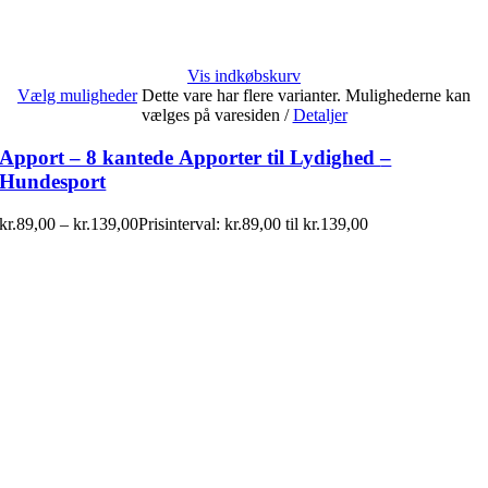
Vis indkøbskurv
Vælg muligheder
Dette vare har flere varianter. Mulighederne kan
vælges på varesiden
/
Detaljer
Apport – 8 kantede Apporter til Lydighed –
Hundesport
kr.
89,00
–
kr.
139,00
Prisinterval: kr.89,00 til kr.139,00