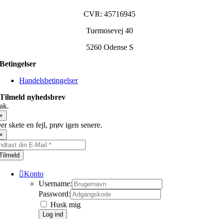
CVR: 45716945
Tuemosevej 40
5260 Odense S
Betingelser
Handelsbetingelser
Tilmeld nyhedsbrev
ak.
×
er skete en fejl, prøv igen senere.
×
Tilmeld
Konto
Username:
Password:
Husk mig