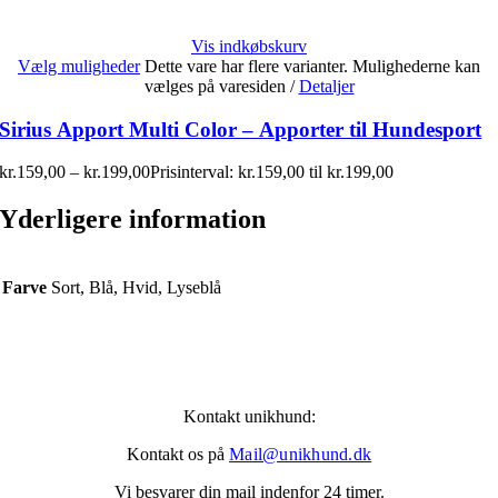
Vis indkøbskurv
Vælg muligheder
Dette vare har flere varianter. Mulighederne kan
vælges på varesiden
/
Detaljer
Sirius Apport Multi Color – Apporter til Hundesport
kr.
159,00
–
kr.
199,00
Prisinterval: kr.159,00 til kr.199,00
Yderligere information
Farve
Sort, Blå, Hvid, Lyseblå
Kontakt unikhund:
Kontakt os på
Mail@unikhund.dk
Vi besvarer din mail indenfor 24 timer.