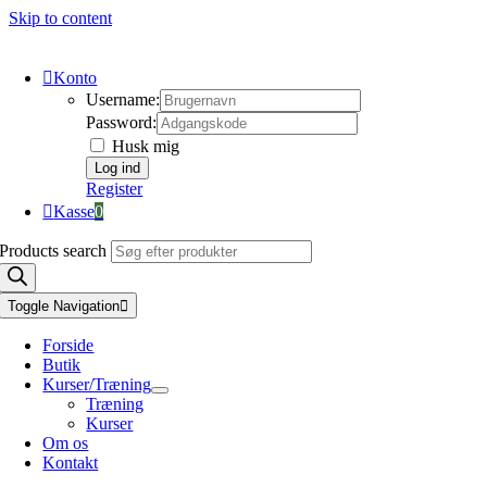
Skip to content
Konto
Username:
Password:
Husk mig
Register
Kasse
0
Products search
Toggle Navigation
Forside
Butik
Kurser/Træning
Træning
Kurser
Om os
Kontakt