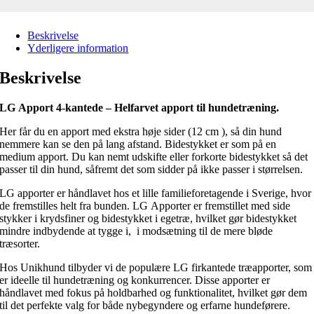
Beskrivelse
Yderligere information
Beskrivelse
LG Apport 4-kantede – Helfarvet apport til hundetræning.
Her får du en apport med ekstra høje sider (12 cm ), så din hund
nemmere kan se den på lang afstand. Bidestykket er som på en
medium apport. Du kan nemt udskifte eller forkorte bidestykket så det
passer til din hund, såfremt det som sidder på ikke passer i størrelsen.
LG apporter er håndlavet hos et lille familieforetagende i Sverige, hvor
de fremstilles helt fra bunden. LG Apporter er fremstillet med side
stykker i krydsfiner og bidestykket i egetræ, hvilket gør bidestykket
mindre indbydende at tygge i, i modsætning til de mere bløde
træsorter.
Hos Unikhund tilbyder vi de populære LG firkantede træapporter, som
er ideelle til hundetræning og konkurrencer. Disse apporter er
håndlavet med fokus på holdbarhed og funktionalitet, hvilket gør dem
til det perfekte valg for både nybegyndere og erfarne hundeførere.