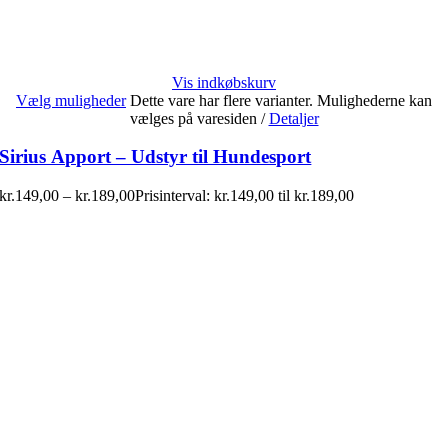
Vis indkøbskurv
Vælg muligheder
Dette vare har flere varianter. Mulighederne kan
vælges på varesiden
/
Detaljer
Sirius Apport – Udstyr til Hundesport
kr.
149,00
–
kr.
189,00
Prisinterval: kr.149,00 til kr.189,00