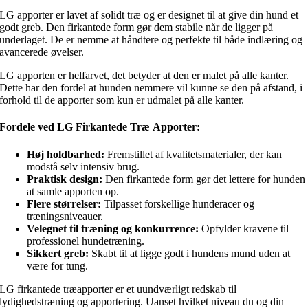
LG apporter er lavet af solidt træ og er designet til at give din hund et
godt greb. Den firkantede form gør dem stabile når de ligger på
underlaget. De er nemme at håndtere og perfekte til både indlæring og
avancerede øvelser.
LG apporten er helfarvet, det betyder at den er malet på alle kanter.
Dette har den fordel at hunden nemmere vil kunne se den på afstand, i
forhold til de apporter som kun er udmalet på alle kanter.
Fordele ved LG Firkantede Træ Apporter:
Høj holdbarhed:
Fremstillet af kvalitetsmaterialer, der kan
modstå selv intensiv brug.
Praktisk design:
Den firkantede form gør det lettere for hunden
at samle apporten op.
Flere størrelser:
Tilpasset forskellige hunderacer og
træningsniveauer.
Velegnet til træning og konkurrence:
Opfylder kravene til
professionel hundetræning.
Sikkert greb:
Skabt til at ligge godt i hundens mund uden at
være for tung.
LG firkantede træapporter er et uundværligt redskab til
lydighedstræning og apportering. Uanset hvilket niveau du og din