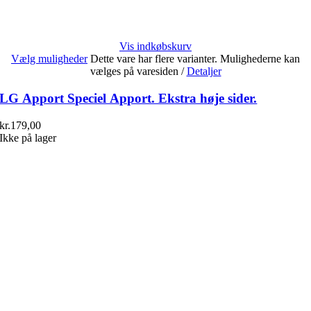
Vis indkøbskurv
Vælg muligheder
Dette vare har flere varianter. Mulighederne kan
vælges på varesiden
/
Detaljer
LG Apport Speciel Apport. Ekstra høje sider.
kr.
179,00
Ikke på lager