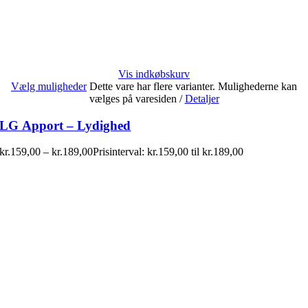
Vis indkøbskurv
Vælg muligheder
Dette vare har flere varianter. Mulighederne kan
vælges på varesiden
/
Detaljer
LG Apport – Lydighed
kr.
159,00
–
kr.
189,00
Prisinterval: kr.159,00 til kr.189,00