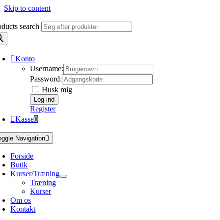
Skip to content
oducts search
Konto
Username:
Password:
Husk mig
Register
Kasse
0
oggle Navigation
Forside
Butik
Kurser/Træning
Træning
Kurser
Om os
Kontakt