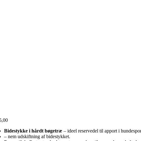
5,00
Bidestykke i hårdt bøgetræ
– ideel reservedel til apport i hundespor
– nem udskiftning af bidestykket.