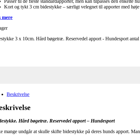
Passer til de fleste standardapporter, men kan tilpasses den enkelte h
Kort og tykt 3 cm bidestykke – særligt velegnet til apporter med høje
 mere
ager
stykke 3 x 10cm. Hård bøgetræ. Reservedel apport - Hundesport antal
Beskrivelse
eskrivelse
destykke. Hård bøgetræ. Reservedel apport – Hundesport
ke mange undgår at skulle skifte bidestykke på deres hunds apport. Mange