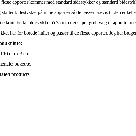
 fleste apporter kommer med standard sidestykker og standard bidestykke
 skifter bidestykket på mine apporter så de passer præcis til den enkelte
tte korte tykke bidestykke på 3 cm, er et super godt valg til apporter me
ykket har for borede huller og passer til de fleste apporter. Jeg har br
odukt info:
l 10 cm x 3 cm
teriale: bøgetræ.
lated products