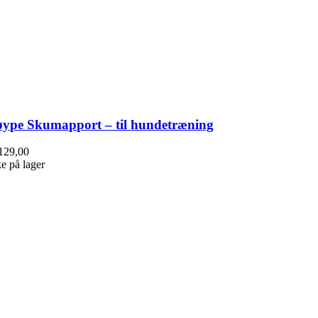
ype Skumapport – til hundetræning
129,00
ke på lager