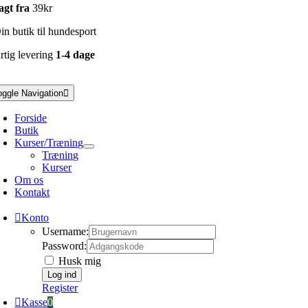
agt fra
39kr
n butik til hundesport
rtig levering
1-4 dage
oggle Navigation
Forside
Butik
Kurser/Træning
Træning
Kurser
Om os
Kontakt
Konto
Username:
Password:
Husk mig
Register
Kasse
0