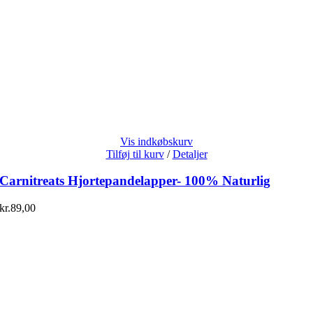
Vis indkøbskurv
Tilføj til kurv
/
Detaljer
Carnitreats Hjortepandelapper- 100% Naturlig
kr.
89,00