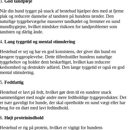
3.
God tandpleje
Når din hund tygger på snack af hestehud hjælper den med at fjerne
plak og reducere dannelse af tandsten på hundens tænder. Den
naturlige tyggebevægelse masserer tandkødet og fremmer en sund
mundhygiejne, hvilket mindsker risikoen for tandproblemer som
tandsten og dårlig ånde.
4.
Lang tyggetid og mental stimulering
Hestehud er sej og har en god konsistens, der giver din hund en
længere tyggeoplevelse. Dette tilfredsstiller hundens naturlige
tyggebehov og holder dem beskæftiget, hvilket kan reducere
kedsomhed og destruktiv adfærd. Den lange tyggetid er også en god
mental stimulering.
5.
Fedtfattig
Hestehud er lavt på fedt, hvilket gør dem til en sundere snack
sammenlignet med nogle andre mere fedtholdige tyggeprodukter. Det
er især gavnligt for hunde, der skal opretholde en sund vægt eller har
brug for en diæt med lavt fedtindhold.
6.
Højt proteinindhold
Hestehud er rig på protein, hvilket er vigtigt for hundens