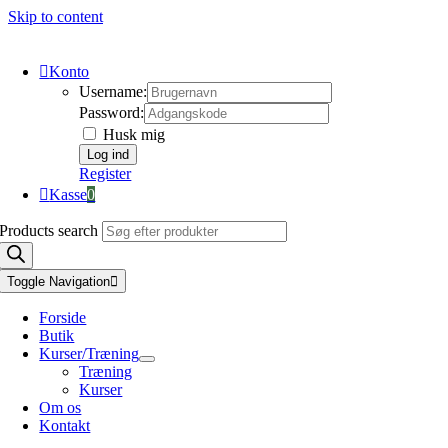
Skip to content
Konto
Username:
Password:
Husk mig
Register
Kasse
0
Products search
Toggle Navigation
Forside
Butik
Kurser/Træning
Træning
Kurser
Om os
Kontakt