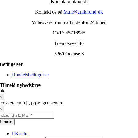
Kontakt unikhund:
Kontakt os på
Mail@unikhund.dk
Vi besvarer din mail indenfor 24 timer.
CVR: 45716945
Tuemosevej 40
5260 Odense S
Betingelser
Handelsbetingelser
Tilmeld nyhedsbrev
ak.
×
er skete en fejl, prøv igen senere.
×
Tilmeld
Konto