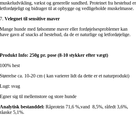
muskeludvikling, vækst og generelle sundhed. Proteinet fra hestehud e
letfordøjeligt og bidrager til at opbygge og vedligeholde muskelmasse.
7.
Velegnet til sensitive maver
Mange hunde med følsomme maver eller fordøjelsesproblemer kan
have gavn af snacks af hestehud, da de er naturlige og letfordøjelige.
Produkt Info: 250g pr. pose (8-10 stykker efter vægt)
100% hest
Størrelse ca. 10-20 cm ( kan varierer lidt da dette er et naturprodukt)
Lugt: svag
Egner sig til mellemstore og store hunde
Analytisk bestanddel:
Råprotein 71,6 %,vand 8,5%, råfedt 3,6%,
råaske 5,1%.