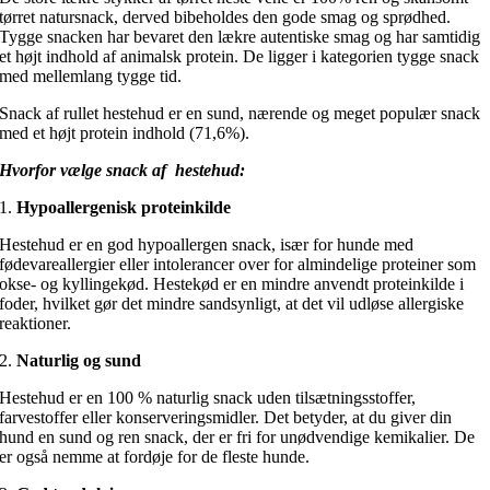
tørret natursnack, derved bibeholdes den gode smag og sprødhed.
Tygge snacken har bevaret den lækre autentiske smag og har samtidig
et højt indhold af animalsk protein. De ligger i kategorien tygge snack
med mellemlang tygge tid.
Snack af rullet hestehud er en sund, nærende og meget populær snack
med et højt protein indhold (71,6%).
Hvorfor vælge snack af hestehud:
1.
Hypoallergenisk proteinkilde
Hestehud er en god hypoallergen snack, især for hunde med
fødevareallergier eller intolerancer over for almindelige proteiner som
okse- og kyllingekød. Hestekød er en mindre anvendt proteinkilde i
foder, hvilket gør det mindre sandsynligt, at det vil udløse allergiske
reaktioner.
2.
Naturlig og sund
Hestehud er en 100 % naturlig snack uden tilsætningsstoffer,
farvestoffer eller konserveringsmidler. Det betyder, at du giver din
hund en sund og ren snack, der er fri for unødvendige kemikalier. De
er også nemme at fordøje for de fleste hunde.