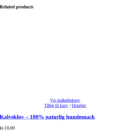
Related products
Vis indkøbskurv
Tilføj til kurv
/
Detaljer
Kalveklov – 100% naturlig hundesnack
kr.
10,00