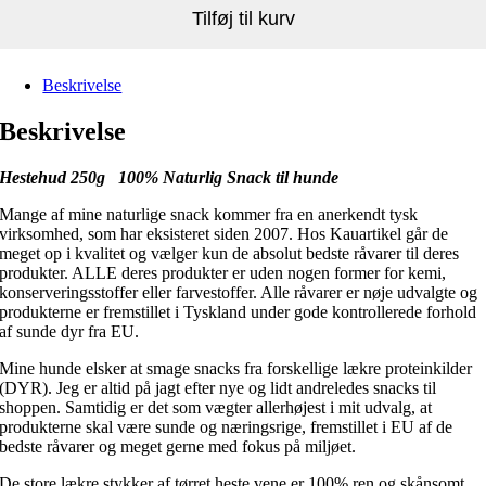
Tilføj til kurv
Beskrivelse
Beskrivelse
Hestehud 250g 100% Naturlig Snack til hunde
Mange af mine naturlige snack kommer fra en anerkendt tysk
virksomhed, som har eksisteret siden 2007. Hos Kauartikel går de
meget op i kvalitet og vælger kun de absolut bedste råvarer til deres
produkter. ALLE deres produkter er uden nogen former for kemi,
konserveringsstoffer eller farvestoffer. Alle råvarer er nøje udvalgte og
produkterne er fremstillet i Tyskland under gode kontrollerede forhold
af sunde dyr fra EU.
Mine hunde elsker at smage snacks fra forskellige lækre proteinkilder
(DYR). Jeg er altid på jagt efter nye og lidt andreledes snacks til
shoppen. Samtidig er det som vægter allerhøjest i mit udvalg, at
produkterne skal være sunde og næringsrige, fremstillet i EU af de
bedste råvarer og meget gerne med fokus på miljøet.
De store lækre stykker af tørret heste vene er 100% ren og skånsomt