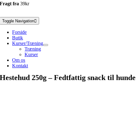
Fragt fra
39kr
Toggle Navigation
Forside
Butik
Kurser/Træning
Træning
Kurser
Om os
Kontakt
Hestehud 250g – Fedtfattig snack til hunde