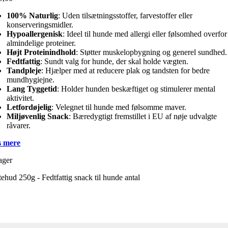
100% Naturlig
: Uden tilsætningsstoffer, farvestoffer eller
konserveringsmidler.
Hypoallergenisk
: Ideel til hunde med allergi eller følsomhed overfor
almindelige proteiner.
Højt Proteinindhold
: Støtter muskelopbygning og generel sundhed.
Fedtfattig
: Sundt valg for hunde, der skal holde vægten.
Tandpleje
: Hjælper med at reducere plak og tandsten for bedre
mundhygiejne.
Lang Tyggetid
: Holder hunden beskæftiget og stimulerer mental
aktivitet.
Letfordøjelig
: Velegnet til hunde med følsomme maver.
Miljøvenlig Snack
: Bæredygtigt fremstillet i EU af nøje udvalgte
råvarer.
 mere
ager
ehud 250g - Fedtfattig snack til hunde antal