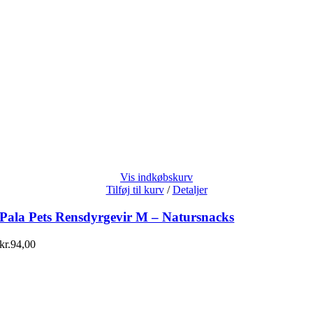
Vis indkøbskurv
Tilføj til kurv
/
Detaljer
Pala Pets Rensdyrgevir M – Natursnacks
kr.
94,00