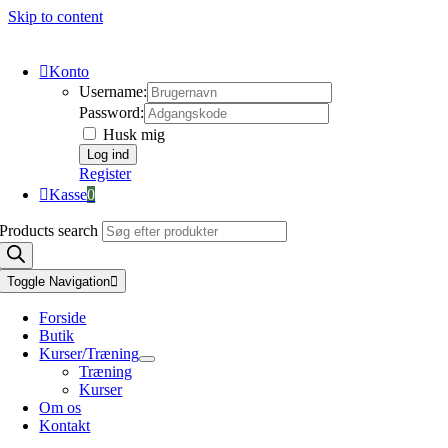
Skip to content
Konto
Username:
Password:
Husk mig
Register
Kasse
0
Products search
Toggle Navigation
Forside
Butik
Kurser/Træning
Træning
Kurser
Om os
Kontakt