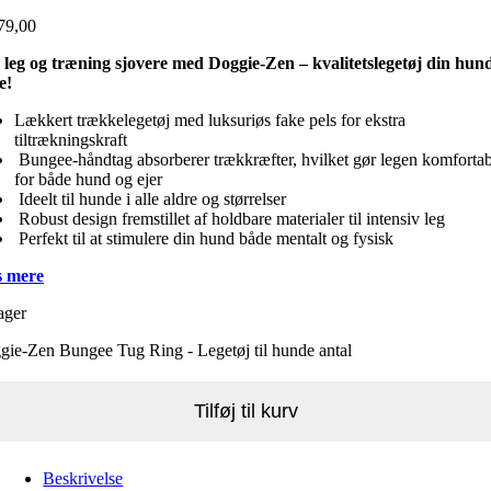
79,00
 leg og træning sjovere med Doggie-Zen – kvalitetslegetøj din hund
e!
Lækkert trækkelegetøj med luksuriøs fake pels for ekstra
tiltrækningskraft
Bungee-håndtag absorberer trækkræfter, hvilket gør legen komfortab
for både hund og ejer
Ideelt til hunde i alle aldre og størrelser
Robust design fremstillet af holdbare materialer til intensiv leg
Perfekt til at stimulere din hund både mentalt og fysisk
 mere
ager
ie-Zen Bungee Tug Ring - Legetøj til hunde antal
Tilføj til kurv
Beskrivelse