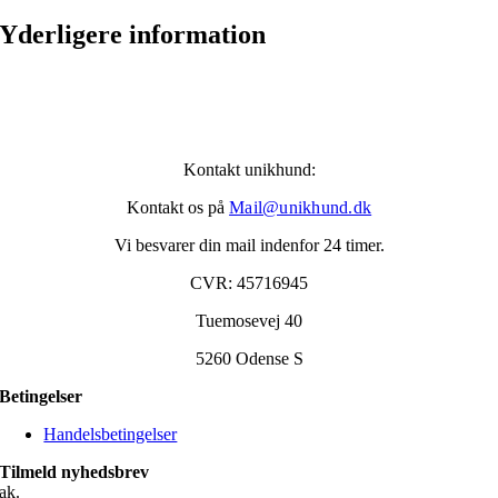
Yderligere information
Kontakt unikhund:
Kontakt os på
Mail@unikhund.dk
Vi besvarer din mail indenfor 24 timer.
CVR: 45716945
Tuemosevej 40
5260 Odense S
Betingelser
Handelsbetingelser
Tilmeld nyhedsbrev
ak.