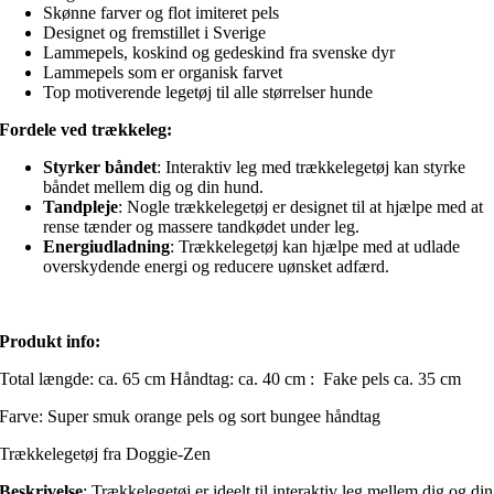
Skønne farver og flot imiteret pels
Designet og fremstillet i Sverige
Lammepels, koskind og gedeskind fra svenske dyr
Lammepels som er organisk farvet
Top motiverende legetøj til alle størrelser hunde
Fordele ved trækkeleg:
Styrker båndet
: Interaktiv leg med trækkelegetøj kan styrke
båndet mellem dig og din hund.
Tandpleje
: Nogle trækkelegetøj er designet til at hjælpe med at
rense tænder og massere tandkødet under leg.
Energiudladning
: Trækkelegetøj kan hjælpe med at udlade
overskydende energi og reducere uønsket adfærd.
Produkt info:
Total længde: ca. 65 cm Håndtag: ca. 40 cm : Fake pels ca. 35 cm
Farve: Super smuk orange pels og sort bungee håndtag
Trækkelegetøj fra Doggie-Zen
Beskrivelse
: Trækkelegetøj er ideelt til interaktiv leg mellem dig og din