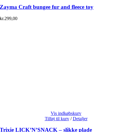
Zayma Craft bungee fur and fleece toy
kr.
299,00
Vis indkøbskurv
Tilføj til kurv
/
Detaljer
Trixie LICK’N’SNACK – slikke plade