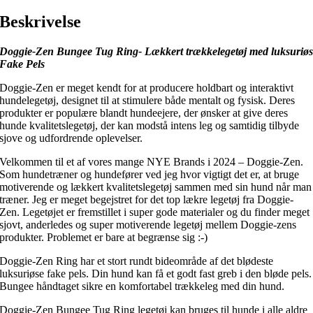
Beskrivelse
Doggie-Zen Bungee Tug Ring- Lækkert trækkelegetøj med luksuriø
Fake Pels
Doggie-Zen er meget kendt for at producere holdbart og interaktivt
hundelegetøj, designet til at stimulere både mentalt og fysisk. Deres
produkter er populære blandt hundeejere, der ønsker at give deres
hunde kvalitetslegetøj, der kan modstå intens leg og samtidig tilbyde
sjove og udfordrende oplevelser.
Velkommen til et af vores mange NYE Brands i 2024 – Doggie-Zen.
Som hundetræner og hundefører ved jeg hvor vigtigt det er, at bruge
motiverende og lækkert kvalitetslegetøj sammen med sin hund når man
træner. Jeg er meget begejstret for det top lækre legetøj fra Doggie-
Zen. Legetøjet er fremstillet i super gode materialer og du finder meget
sjovt, anderledes og super motiverende legetøj mellem Doggie-zens
produkter. Problemet er bare at begrænse sig :-)
Doggie-Zen Ring har et stort rundt bideområde af det blødeste
luksuriøse fake pels. Din hund kan få et godt fast greb i den bløde pels.
Bungee håndtaget sikre en komfortabel trækkeleg med din hund.
Doggie-Zen Bungee Tug Ring legetøj kan bruges til hunde i alle aldre