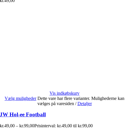
kr.
49,00
Vis indkøbskurv
Vælg muligheder
Dette vare har flere varianter. Mulighederne kan
vælges på varesiden
/
Detaljer
JW Hol-ee Football
kr.
49,00
–
kr.
99,00
Prisinterval: kr.49,00 til kr.99,00