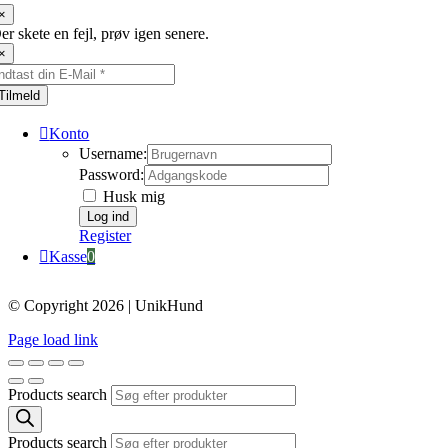
×
er skete en fejl, prøv igen senere.
×
Tilmeld
Konto
Username:
Password:
Husk mig
Register
Kasse
0
© Copyright 2026 | UnikHund
Page load link
Products search
Products search