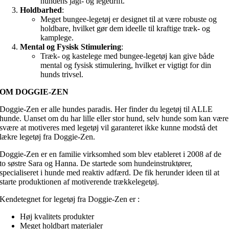
hundens jagt- og legedrift.
Holdbarhed
:
Meget bungee-legetøj er designet til at være robuste og
holdbare, hvilket gør dem ideelle til kraftige træk- og
kamplege.
Mental og Fysisk Stimulering
:
Træk- og kastelege med bungee-legetøj kan give både
mental og fysisk stimulering, hvilket er vigtigt for din
hunds trivsel.
OM DOGGIE-ZEN
Doggie-Zen er alle hundes paradis. Her finder du legetøj til ALLE
hunde. Uanset om du har lille eller stor hund, selv hunde som kan være
svære at motiveres med legetøj vil garanteret ikke kunne modstå det
lækre legetøj fra Doggie-Zen.
Doggie-Zen er en familie virksomhed som blev etableret i 2008 af de
to søstre Sara og Hanna. De startede som hundeinstruktører,
specialiseret i hunde med reaktiv adfærd. De fik herunder ideen til at
starte produktionen af motiverende trækkelegetøj.
Kendetegnet for legetøj fra Doggie-Zen er :
Høj kvalitets produkter
Meget holdbart materialer