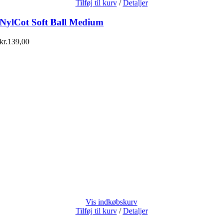
Tilføj til kurv
/
Detaljer
NylCot Soft Ball Medium
kr.
139,00
Vis indkøbskurv
Tilføj til kurv
/
Detaljer