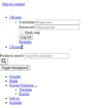
Skip to content
Konto
Username:
Password:
Husk mig
Register
Kasse
0
Products search
Toggle Navigation
Forside
Butik
Kurser/Træning
Træning
Kurser
Om os
Kontakt