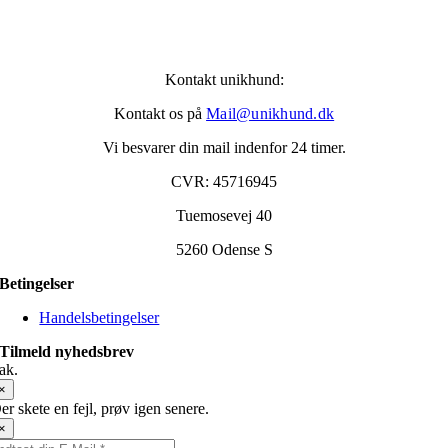
Kontakt unikhund:
Kontakt os på
Mail@unikhund.dk
Vi besvarer din mail indenfor 24 timer.
CVR: 45716945
Tuemosevej 40
5260 Odense S
Betingelser
Handelsbetingelser
Tilmeld nyhedsbrev
ak.
×
er skete en fejl, prøv igen senere.
×