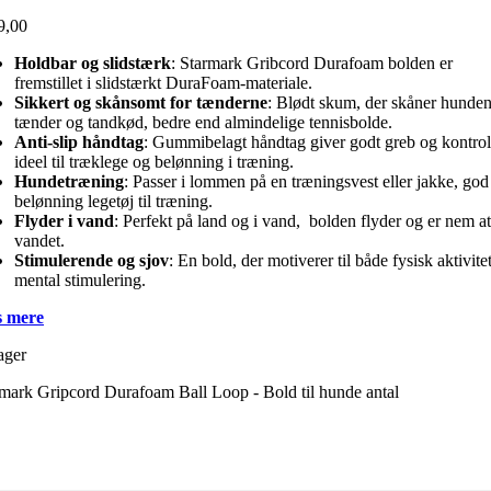
9,00
Holdbar og slidstærk
: Starmark Gribcord Durafoam bolden er
fremstillet i slidstærkt DuraFoam-materiale.
Sikkert og skånsomt for tænderne
: Blødt skum, der skåner hunde
tænder og tandkød, bedre end almindelige tennisbolde.
Anti-slip håndtag
: Gummibelagt håndtag giver godt greb og kontrol
ideel til træklege og belønning i træning.
Hundetræning
: Passer i lommen på en træningsvest eller jakke, god
belønning legetøj til træning.
Flyder i vand
: Perfekt på land og i vand, bolden flyder og er nem at
vandet.
Stimulerende og sjov
: En bold, der motiverer til både fysisk aktivite
mental stimulering.
 mere
ager
mark Gripcord Durafoam Ball Loop - Bold til hunde antal