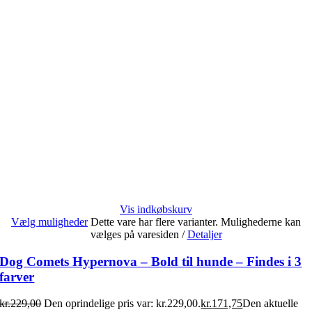
Vis indkøbskurv
Vælg muligheder
Dette vare har flere varianter. Mulighederne kan
vælges på varesiden
/
Detaljer
Dog Comets Hypernova – Bold til hunde – Findes i 3
farver
kr.
229,00
Den oprindelige pris var: kr.229,00.
kr.
171,75
Den aktuelle