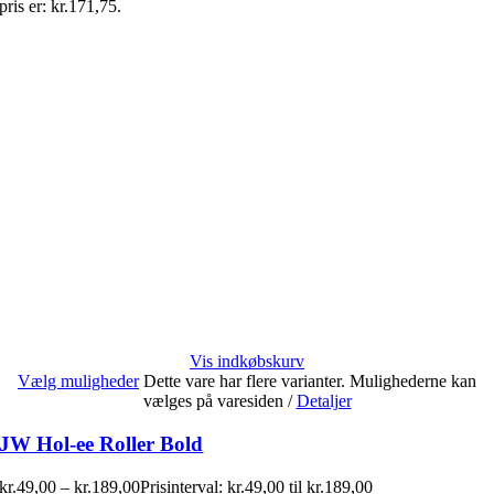
pris er: kr.171,75.
Vis indkøbskurv
Vælg muligheder
Dette vare har flere varianter. Mulighederne kan
vælges på varesiden
/
Detaljer
JW Hol-ee Roller Bold
kr.
49,00
–
kr.
189,00
Prisinterval: kr.49,00 til kr.189,00