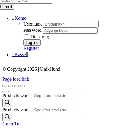
Tilmeld
Konto
Username:
Password:
Husk mig
Register
Kasse
0
© Copyright 2026 | UnikHund
Page load link
Products search
Products search
Go to Top