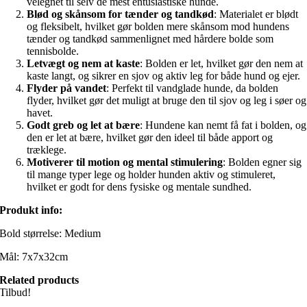
velegnet til selv de mest entusiastiske hunde.
Blød og skånsom for tænder og tandkød
: Materialet er blødt
og fleksibelt, hvilket gør bolden mere skånsom mod hundens
tænder og tandkød sammenlignet med hårdere bolde som
tennisbolde.
Letvægt og nem at kaste
: Bolden er let, hvilket gør den nem at
kaste langt, og sikrer en sjov og aktiv leg for både hund og ejer.
Flyder på vandet
: Perfekt til vandglade hunde, da bolden
flyder, hvilket gør det muligt at bruge den til sjov og leg i søer og
havet.
Godt greb og let at bære
: Hundene kan nemt få fat i bolden, og
den er let at bære, hvilket gør den ideel til både apport og
træklege.
Motiverer til motion og mental stimulering
: Bolden egner sig
til mange typer lege og holder hunden aktiv og stimuleret,
hvilket er godt for dens fysiske og mentale sundhed.
Produkt info:
Bold størrelse: Medium
Mål: 7x7x32cm
Related products
Tilbud!