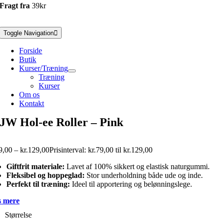
Fragt fra
39kr
Toggle Navigation
Forside
Butik
Kurser/Træning
Træning
Kurser
Om os
Kontakt
JW Hol-ee Roller – Pink
9,00
–
kr.
129,00
Prisinterval: kr.79,00 til kr.129,00
Giftfrit materiale:
Lavet af 100% sikkert og elastisk naturgummi.
Fleksibel og hoppeglad:
Stor underholdning både ude og inde.
Perfekt til træning:
Ideel til apportering og belønningslege.
 mere
Størrelse