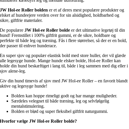
stimulerer kæledyrs leg og mentale udfordring.
JW Hol-ee Roller bolden
er et af deres mest populære produkter og
elsket af hundeejere verden over for sin alsidighed, holdbarhed og
sikre, giftfrie materialer.
De populære
JW Hol-ee Roller bolde
er det ultimative legetøj til din
hund! Fremstillet i 100% giftfrit gummi, er de sikre, holdbare og
perfekte til både leg og træning. Fås i flere størrelser, så der er en bold,
der passer til enhver hunderace.
En super sjov og populær elastisk bold med store huller, der vil glæde
alle legesyge hunde. Mange hunde elsker bolde, Hol-ee Roller kan
holde din hund beskæftiget i lang til, både i leg sammen med dig eller i
sjov alene-leg.
Giv din hund timevis af sjov med JW Hol-ee Roller – en favorit blandt
aktive og legesyge hunde!
Bolden kan hoppe rimeligt godt og har mange muligheder.
Særdeles velegnet til både træning, leg og selvfølgelig
mentalstimulering.
Bolden er blød og super fleksibel giftfrit naturgummi.
Hvorfor vælge JW Hol-ee Roller bolde?