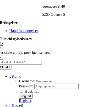
Tuemosevej 40
5260 Odense S
Betingelser
Handelsbetingelser
Tilmeld nyhedsbrev
ak.
×
er skete en fejl, prøv igen senere.
×
Tilmeld
Konto
Username:
Password:
Husk mig
Register
Kasse
0