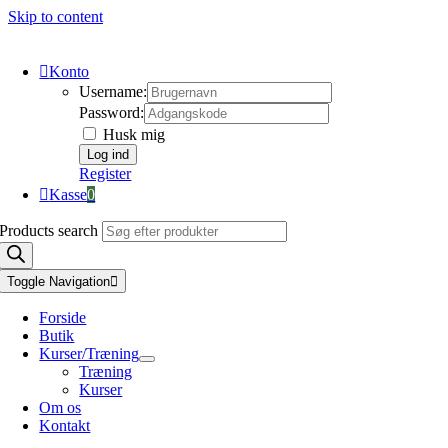
Skip to content
Konto
Username:
Password:
Husk mig
Register
Kasse
0
Products search
Toggle Navigation
Forside
Butik
Kurser/Træning
Træning
Kurser
Om os
Kontakt