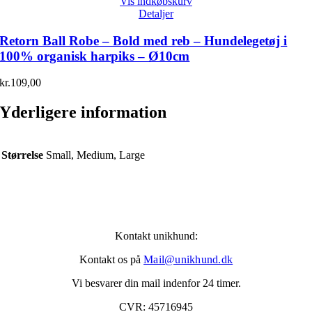
Vis indkøbskurv
Detaljer
Retorn Ball Robe – Bold med reb – Hundelegetøj i
100% organisk harpiks – Ø10cm
kr.
109,00
Yderligere information
Størrelse
Small, Medium, Large
Kontakt unikhund:
Kontakt os på
Mail@unikhund.dk
Vi besvarer din mail indenfor 24 timer.
CVR: 45716945