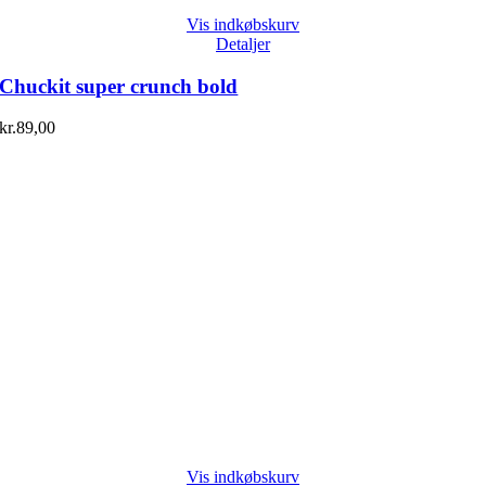
Vis indkøbskurv
Detaljer
Chuckit super crunch bold
kr.
89,00
Vis indkøbskurv