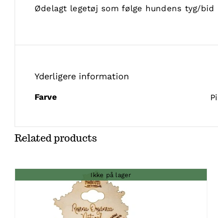
Ødelagt legetøj som følge hundens tyg/bid 
Yderligere information
Farve
P
Related products
Ikke på lager
DETALJER