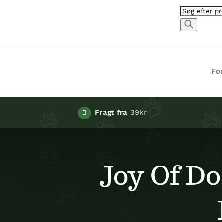
Skip
Products
to
search
content
Fo
Træning
Fragt fra
39kr
Joy Of D