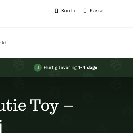
Konto
Kasse
akt
Kurser
Hurtig levering
1-4 dage
tie Toy –
j