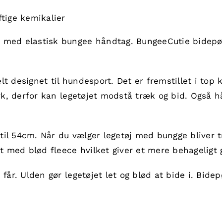
ftige kemikalier
 med elastisk bungee håndtag. BungeeCutie bidepøls
 designet til hundesport. Det er fremstillet i top kv
tyk, derfor kan legetøjet modstå træk og bid. Også h
til 54cm. Når du vælger legetøj med bungge bliver 
 med blød fleece hvilket giver et mere behageligt 
 får. Ulden gør legetøjet let og blød at bide i. Bi
.