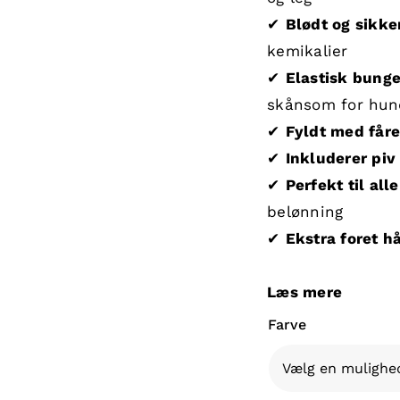
✔
Blødt og sikke
kemikalier
✔
Elastisk bung
skånsom for hun
✔
Fyldt med får
✔
Inkluderer piv
✔
Perfekt til all
belønning
✔
Ekstra foret h
Læs mere
Farve