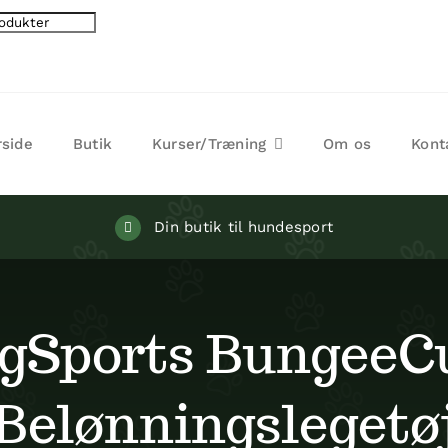
rside
Butik
Kurser/Træning
Om os
Kont
Din butik til hundesport
ogSports BungeeCu
Belønningslegetø