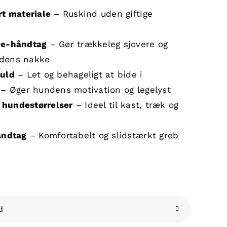
rt materiale
– Ruskind uden giftige
ee-håndtag
– Gør trækkeleg sjovere og
dens nakke
euld
– Let og behageligt at bide i
– Øger hundens motivation og legelyst
e hundestørrelser
– Ideel til kast, træk og
åndtag
– Komfortabelt og slidstærkt greb
