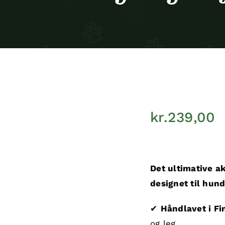
kr.
239,00
Det ultimative ak
designet til hund
✔
Håndlavet i Fi
og leg