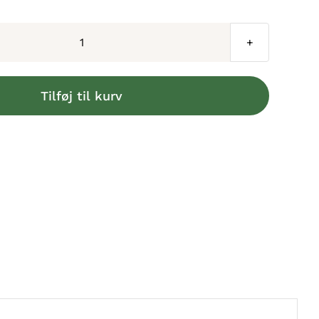
Joy
Of
DogSports
Tilføj til kurv
BungeeCutie
Toy
-
Belønningslegetøj
antal