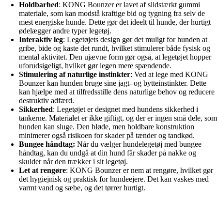
Holdbarhed
: KONG Bounzer er lavet af slidstærkt gummi
materiale, som kan modstå kraftige bid og tygning fra selv de
mest energiske hunde. Dette gør det ideelt til hunde, der hurtigt
ødelægger andre typer legetøj.
Interaktiv leg
: Legetøjets design gør det muligt for hunden at
gribe, bide og kaste det rundt, hvilket stimulerer både fysisk og
mental aktivitet. Den ujævne form gør også, at legetøjet hopper
uforudsigeligt, hvilket gør legen mere spændende.
Stimulering af naturlige instinkter
: Ved at lege med KONG
Bounzer kan hunden bruge sine jagt- og bytteinstinkter. Dette
kan hjælpe med at tilfredsstille dens naturlige behov og reducere
destruktiv adfærd.
Sikkerhed
: Legetøjet er designet med hundens sikkerhed i
tankerne. Materialet er ikke giftigt, og der er ingen små dele, so
hunden kan sluge. Den bløde, men holdbare konstruktion
minimerer også risikoen for skader på tænder og tandkød.
Bungee håndtag:
Når du vælger hundelegetøj med bungee
håndtag, kan du undgå at din hund får skader på nakke og
skulder når den trækker i sit legetøj.
Let at rengøre
: KONG Bounzer er nem at rengøre, hvilket gør
det hygiejnisk og praktisk for hundeejere. Det kan vaskes med
varmt vand og sæbe, og det tørrer hurtigt.