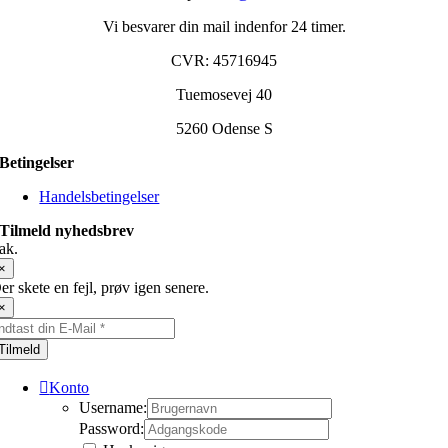
Vi besvarer din mail indenfor 24 timer.
CVR: 45716945
Tuemosevej 40
5260 Odense S
Betingelser
Handelsbetingelser
Tilmeld nyhedsbrev
ak.
×
er skete en fejl, prøv igen senere.
×
Tilmeld
Konto
Username:
Password: