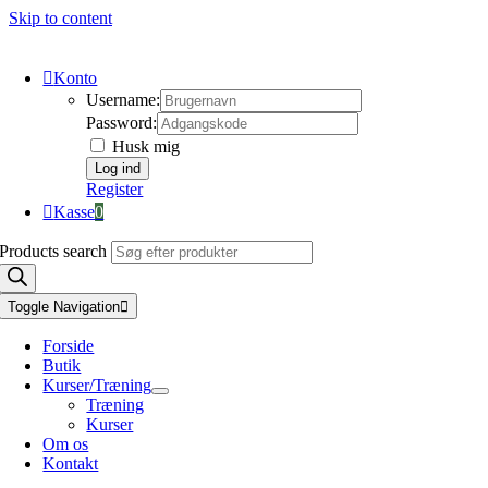
Skip to content
Konto
Username:
Password:
Husk mig
Register
Kasse
0
Products search
Toggle Navigation
Forside
Butik
Kurser/Træning
Træning
Kurser
Om os
Kontakt