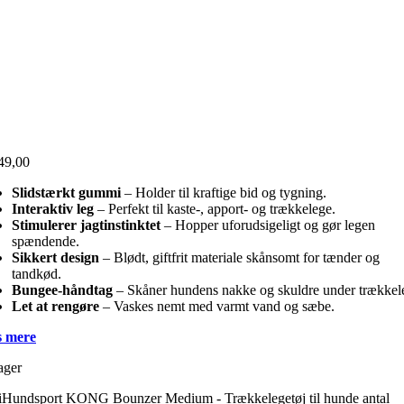
49,00
Slidstærkt gummi
– Holder til kraftige bid og tygning.
Interaktiv leg
– Perfekt til kaste-, apport- og trækkelege.
Stimulerer jagtinstinktet
– Hopper uforudsigeligt og gør legen
spændende.
Sikkert design
– Blødt, giftfrit materiale skånsomt for tænder og
tandkød.
Bungee-håndtag
– Skåner hundens nakke og skuldre under trækkel
Let at rengøre
– Vaskes nemt med varmt vand og sæbe.
 mere
ager
iHundsport KONG Bounzer Medium - Trækkelegetøj til hunde antal