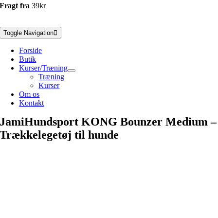
Fragt fra
39kr
Toggle Navigation
Forside
Butik
Kurser/Træning
Træning
Kurser
Om os
Kontakt
JamiHundsport KONG Bounzer Medium –
Trækkelegetøj til hunde