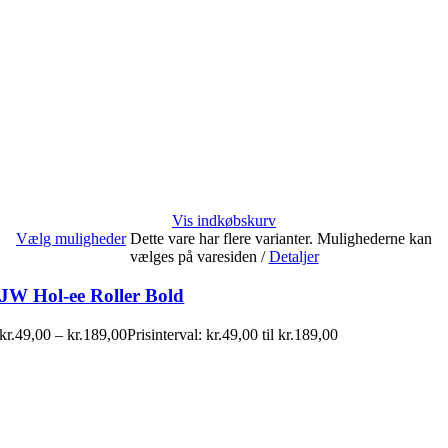
Vis indkøbskurv
Vælg muligheder
Dette vare har flere varianter. Mulighederne kan
vælges på varesiden
/
Detaljer
JW Hol-ee Roller Bold
kr.
49,00
–
kr.
189,00
Prisinterval: kr.49,00 til kr.189,00