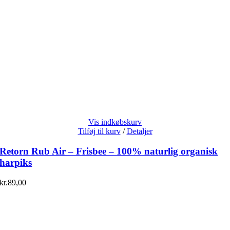
Vis indkøbskurv
Tilføj til kurv
/
Detaljer
Retorn Rub Air – Frisbee – 100% naturlig organisk
harpiks
kr.
89,00