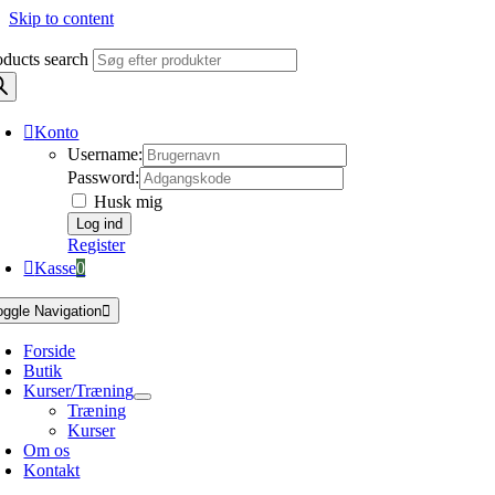
Skip to content
oducts search
Konto
Username:
Password:
Husk mig
Register
Kasse
0
oggle Navigation
Forside
Butik
Kurser/Træning
Træning
Kurser
Om os
Kontakt