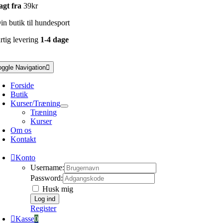
agt fra
39kr
n butik til hundesport
rtig levering
1-4 dage
oggle Navigation
Forside
Butik
Kurser/Træning
Træning
Kurser
Om os
Kontakt
Konto
Username:
Password:
Husk mig
Register
Kasse
0