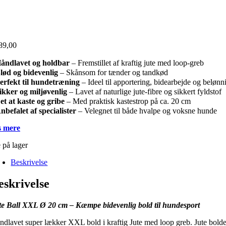
89,00
åndlavet og holdbar
– Fremstillet af kraftig jute med loop-greb
lød og bidevenlig
– Skånsom for tænder og tandkød
erfekt til hundetræning
– Ideel til apportering, bidearbejde og belønn
ikker og miljøvenlig
– Lavet af naturlige jute-fibre og sikkert fyldstof
et at kaste og gribe
– Med praktisk kastestrop på ca. 20 cm
nbefalet af specialister
– Velegnet til både hvalpe og voksne hunde
 mere
 på lager
Beskrivelse
eskrivelse
te Ball XXL Ø 20 cm – Kæmpe bidevenlig bold til hundesport
ndlavet super lækker XXL bold i kraftig Jute med loop greb. Jute bolde