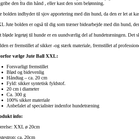
 gribe den fra din hånd , eller kast den som belønning.
te bolden indbyder til sjov apportering med din hund, da den er let at k
L Jute bolden er også til dig som træner bidearbejde med din hund, den e
t bløde legetøj til hunde er en uundværlig del af hundetræningen. Det sk
den er fremstillet af sikker -og stærk materiale, fremstillet af professio
orfor vælge Jute Ball XXL:
Forsvarligt fremstillet
Blød og bidevenlig
Håndtag – ca. 20 cm
Fyld: sikker syntetisk fyldstof.
20 cm i diameter
Ca. 300 g
100% sikker materiale
Anbefalet af specialister indenfor hundetræning
odukt info:
ørrelse: XXL ø 20cm
stestrop: ca. 20cm