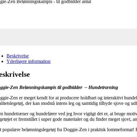
ie-Zen Belønningskampis - til godbidder antal
Beskrivelse
Yderligere information
eskrivelse
ggie-Zen Belønningskampis til godbidder – Hundetræning
ggie-Zen er meget kendt for at producere holdbart og interaktivt hundele
alitetslegetøj, der kan modstå intens leg og samtidig tilbyde sjove og ud
m hundetræner og hundefører ved jeg hvor vigtigt det er, at bruge motiv
getøjet er fremstillet i super gode materialer og du finder meget sjovt,
t populære belønningslegetøj fra Doggie-Zen i praktisk lommeformat! Fre