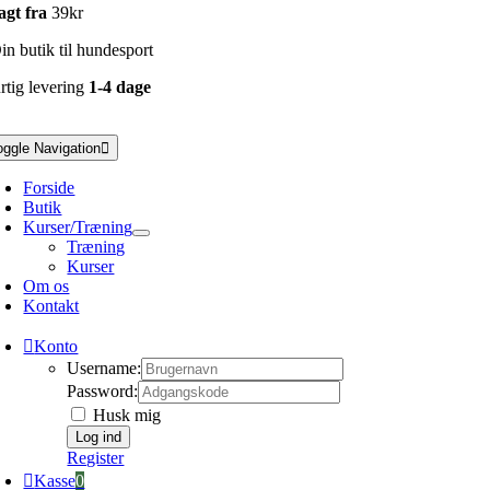
agt fra
39kr
n butik til hundesport
rtig levering
1-4 dage
oggle Navigation
Forside
Butik
Kurser/Træning
Træning
Kurser
Om os
Kontakt
Konto
Username:
Password:
Husk mig
Register
Kasse
0