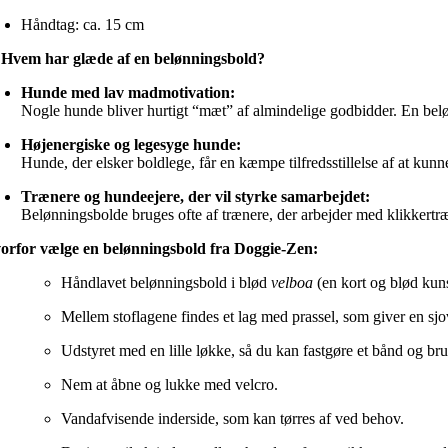
Håndtag: ca. 15 cm

Hvem har glæde af en belønningsbold?
Hunde med lav madmotivation:
Nogle hunde bliver hurtigt “mæt” af almindelige godbidder. En be
Højenergiske og legesyge hunde:
Hunde, der elsker boldlege, får en kæmpe tilfredsstillelse af at kun
Trænere og hundeejere, der vil styrke samarbejdet:
Belønningsbolde bruges ofte af trænere, der arbejder med klikkertræni
orfor vælge en belønningsbold fra Doggie-Zen:
Håndlavet belønningsbold i blød
velboa
(en kort og blød kuns
Mellem stoflagene findes et lag med prassel, som giver en sj
Udstyret med en lille løkke, så du kan fastgøre et bånd og bru
Nem at åbne og lukke med velcro.
Vandafvisende inderside, som kan tørres af ved behov.