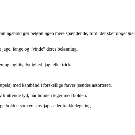
lønningsbold gør belønningen mere spændende, fordi der sker
noget me
ne jage, fange og “vinde” deres belønning.
ng, agility, lydighed, jagt eller tricks.
tpels) med kantbånd i forskellige farver (sendes assorteret).
ov knitrende lyd, når hunden leger med bolden.
ge bolden som en sjov jagt- eller trækkelegeting.