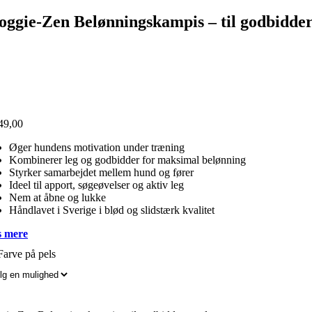
oggie-Zen Belønningskampis – til godbidde
49,00
Øger hundens motivation under træning
Kombinerer leg og godbidder for maksimal belønning
Styrker samarbejdet mellem hund og fører
Ideel til apport, søgeøvelser og aktiv leg
Nem at åbne og lukke
Håndlavet i Sverige i blød og slidstærk kvalitet
 mere
Farve på pels