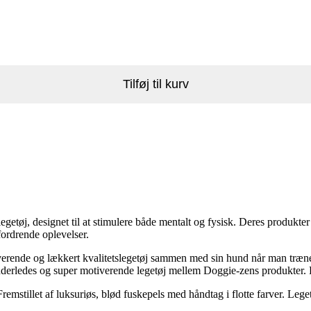
Tilføj til kurv
getøj, designet til at stimulere både mentalt og fysisk. Deres produkte
fordrende oplevelser.
erende og lækkert kvalitetslegetøj sammen med sin hund når man træner.
 anderledes og super motiverende legetøj mellem Doggie-zens produkter. 
mstillet af luksuriøs, blød fuskepels med håndtag i flotte farver. Lege