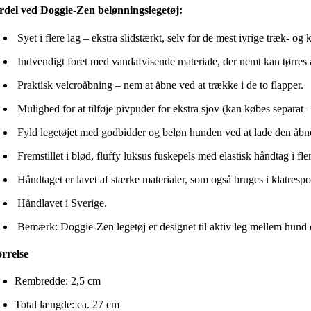
rdel ved Doggie-Zen belønningslegetøj:
Syet i flere lag – ekstra slidstærkt, selv for de mest ivrige træk- o
Indvendigt foret med vandafvisende materiale, der nemt kan tørres 
Praktisk velcroåbning – nem at åbne ved at trække i de to flapper.
Mulighed for at tilføje pivpuder for ekstra sjov (kan købes separat –
Fyld legetøjet med godbidder og beløn hunden ved at lade den åbne
Fremstillet i blød, fluffy luksus fuskepels med elastisk håndtag i fler
Håndtaget er lavet af stærke materialer, som også bruges i klatresport
Håndlavet i Sverige.
Bemærk: Doggie-Zen legetøj er designet til aktiv leg mellem hund o
ørrelse
Rembredde: 2,5 cm
Total længde: ca. 27 cm