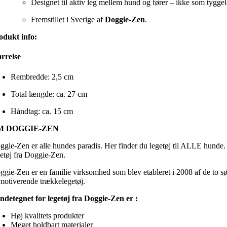
Designet til aktiv leg mellem hund og fører – ikke som tyggel
Fremstillet i Sverige af
Doggie-Zen
.
odukt info:
ørrelse
Rembredde: 2,5 cm
Total længde: ca. 27 cm
Håndtag: ca. 15 cm
M DOGGIE-ZEN
ggie-Zen er alle hundes paradis. Her finder du legetøj til ALLE hunde. 
getøj fra Doggie-Zen.
ggie-Zen er en familie virksomhed som blev etableret i 2008 af de to søs
 motiverende trækkelegetøj.
ndetegnet for legetøj fra Doggie-Zen er :
Høj kvalitets produkter
Meget holdbart materialer