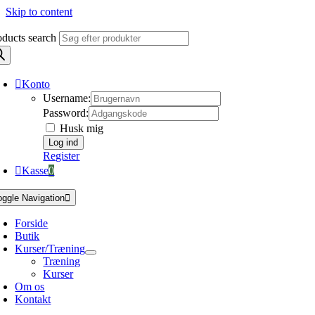
Skip to content
oducts search
Konto
Username:
Password:
Husk mig
Register
Kasse
0
oggle Navigation
Forside
Butik
Kurser/Træning
Træning
Kurser
Om os
Kontakt