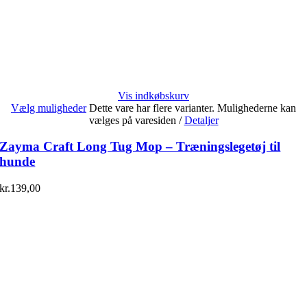
Vis indkøbskurv
Vælg muligheder
Dette vare har flere varianter. Mulighederne kan
vælges på varesiden
/
Detaljer
Zayma Craft Long Tug Mop – Træningslegetøj til
hunde
kr.
139,00