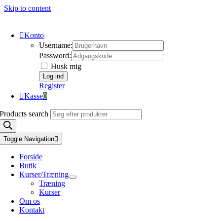
Skip to content
Konto
Username:
Password:
Husk mig
Register
Kasse
0
Products search
Toggle Navigation
Forside
Butik
Kurser/Træning
Træning
Kurser
Om os
Kontakt