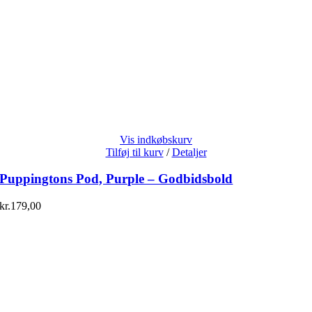
Vis indkøbskurv
Tilføj til kurv
/
Detaljer
Puppingtons Pod, Purple – Godbidsbold
kr.
179,00