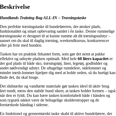
Beskrivelse
Hundlands Training Bag ALL-IN – Træningstaske
Den perfekte træningstaske til hundeføreren, der ønsker plads,
funktionalitet og smart opbevaring samlet i én taske. Denne rummelige
træningstaske er designet til at kunne rumme alt dit træningsudstyr –
uanset om du skal til daglig træning, weekendkursus, konkurrencer
eller på ferie med hunden.
Tasken har en praktisk firkantet form, som gør det nemt at pakke
effektivt og udnytte pladsen optimalt. Med hele
60 liters kapacitet
er
der god plads til både sko, træningstøj, liner, legetøj, godbidder og
andet nødvendigt udstyr. De aftagelige rumdelere, sidelommer og
mindre mesh-lommer hjælper dig med at holde orden, så du hurtigt kan
finde det, du skal bruge.
Det slidstærke og vandtætte materiale gør tasken ideel til aktiv brug
året rundt, mens den stabile bund sikrer, at tasken holder formen – også
når den er fyldt. Du kan bære tasken komfortabelt både i hånden og
som rygsæk takket være de behagelige skulderstropper og de
forstærkede håndtag i siderne.
En funktionel og gennemtænkt taske skabt til aktive hundeførere, der