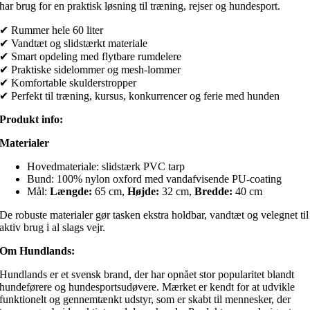
har brug for en praktisk løsning til træning, rejser og hundesport.
✔ Rummer hele 60 liter
✔ Vandtæt og slidstærkt materiale
✔ Smart opdeling med flytbare rumdelere
✔ Praktiske sidelommer og mesh-lommer
✔ Komfortable skulderstropper
✔ Perfekt til træning, kursus, konkurrencer og ferie med hunden
Produkt info:
Materialer
Hovedmateriale: slidstærk PVC tarp
Bund: 100% nylon oxford med vandafvisende PU-coating
Mål:
Længde:
65 cm,
Højde:
32 cm,
Bredde:
40 cm
De robuste materialer gør tasken ekstra holdbar, vandtæt og velegnet til
aktiv brug i al slags vejr.
Om Hundlands:
Hundlands er et svensk brand, der har opnået stor popularitet blandt
hundeførere og hundesportsudøvere. Mærket er kendt for at udvikle
funktionelt og gennemtænkt udstyr, som er skabt til mennesker, der