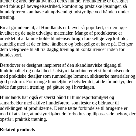
træner og arbejder aktivt med deres hunde. Produkterne er designet
med fokus på bevægelsesfrihed, komfort og praktiske løsninger, så
hundeføreren kan have alt nødvendigt udstyr lige ved hånden under
træning.
En af grundene til, at Hundlands er blevet så populært, er den høje
kvalitet og de nøje udvalgte materialer. Mange af produkterne er
udviklet til at kunne holde til intensiv brug i forskellige vejrforhold,
samtidig med at de er lette, åndbare og behagelige at have på. Det gør
dem velegnede til alt fra daglig træning til konkurrencer inden for
hundesport.
Derudover er designet inspireret af den skandinaviske tilgang til
funktionalitet og enkelthed. Udstyret kombinerer et stilrent udseende
med praktiske detaljer som rummelige lommer, slidstærke materialer og
god pasform. For mange hundeførere betyder det, at de får udstyr, der
både fungerer i træning, på gåture og i hverdagen.
Hundlands har også et stærkt bånd til hundesportsmiljøet og
samarbejder med aktive hundeførere, som tester og bidrager til
udviklingen af produkterne. Denne tætte forbindelse til brugerne er
med til at sikre, at udstyret løbende forbedres og tilpasses de behov, der
opstår i praktisk træning.
Related products