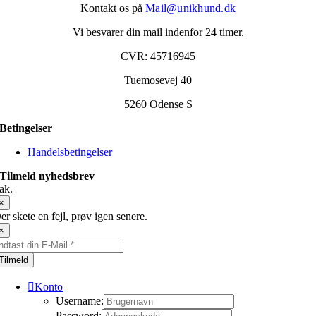
Kontakt os på
Mail@unikhund.dk
Vi besvarer din mail indenfor 24 timer.
CVR: 45716945
Tuemosevej 40
5260 Odense S
Betingelser
Handelsbetingelser
Tilmeld nyhedsbrev
ak.
×
er skete en fejl, prøv igen senere.
×
Tilmeld
Konto
Username:
Password: