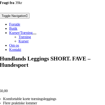
Fragt fra
39kr
Toggle Navigation
Forside
Butik
Kurser/Træning
Træning
Kurser
Om os
Kontakt
Hundlands Leggings SHORT. FAVE –
Hundesport
50,00
Komfortable korte træningsleggings
Flere praktiske lommer