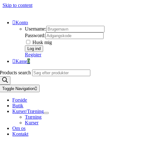
Skip to content
Konto
Username:
Password:
Husk mig
Register
Kasse
0
Products search
Toggle Navigation
Forside
Butik
Kurser/Træning
Træning
Kurser
Om os
Kontakt