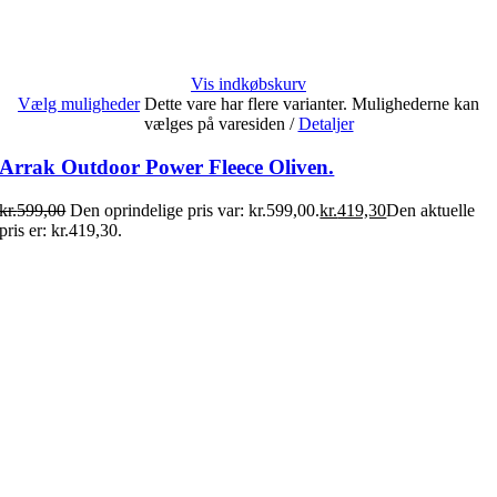
Vis indkøbskurv
Vælg muligheder
Dette vare har flere varianter. Mulighederne kan
vælges på varesiden
/
Detaljer
Arrak Outdoor Power Fleece Oliven.
kr.
599,00
Den oprindelige pris var: kr.599,00.
kr.
419,30
Den aktuelle
pris er: kr.419,30.