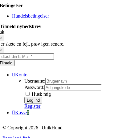
Betingelser
Handelsbetingelser
Tilmeld nyhedsbrev
ak.
×
er skete en fejl, prøv igen senere.
×
Tilmeld
Konto
Username:
Password:
Husk mig
Register
Kasse
0
© Copyright 2026 | UnikHund