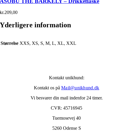
ASOBU THE BARKELY – Drikkeflaske
kr.
209,00
Yderligere information
Størrelse
XXS, XS, S, M, L, XL, XXL
Kontakt unikhund:
Kontakt os på
Mail@unikhund.dk
Vi besvarer din mail indenfor 24 timer.
CVR: 45716945
Tuemosevej 40
5260 Odense S