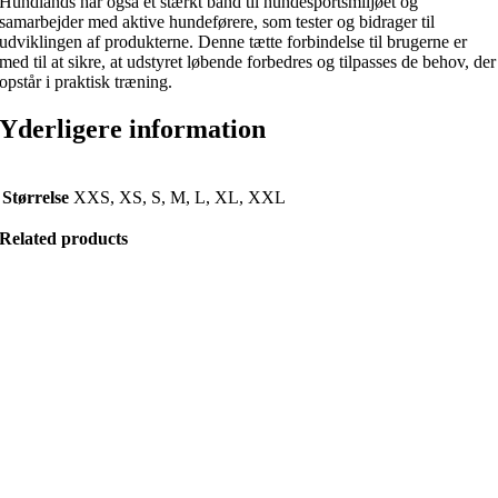
Hundlands har også et stærkt bånd til hundesportsmiljøet og
samarbejder med aktive hundeførere, som tester og bidrager til
udviklingen af produkterne. Denne tætte forbindelse til brugerne er
med til at sikre, at udstyret løbende forbedres og tilpasses de behov, der
opstår i praktisk træning.
Yderligere information
Størrelse
XXS, XS, S, M, L, XL, XXL
Related products