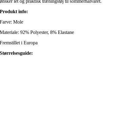
ønsker let og praktisk træningstøj til sommerhalvåret.
Produkt info:
Farve: Mole
Materiale: 92% Polyester, 8% Elastane
Fremstillet i Europa
Størrelsesguide: