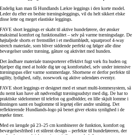
Endelig kan man få Hundlands Lækre leggings i den korte model.
Leder du efter en bedste træningsleggings, vil du helt sikkert elske
disse lette og meget elastiske leggings.
FAVE short leggings er skabt til aktive hundeførere, der ønsker
maksimal komfort og funktionalitet – selv på varme træningsdage. De
højtaljede shorts er fremstillet i et mediumblødt, squatproof 4-way
stretch materiale, som bliver siddende perfekt og følger alle dine
bevægelser under træning, gåture og aktivitet med hunden.
Det åndbare materiale transporterer effektivt fugt væk fra huden og
hjælper dig med at holde dig tør og komfortabel, selv under intensive
træningspas eller varme sommerdage. Shortsene er derfor perfekte til
agility, lydighed, rally, nosework og aktive udendørs eventyr.
FAVE short leggings er designet med et smart multi-lommesystem, så
du nemt kan have alt nødvendigt træningsudstyr med dig. De har to
praktiske sidelommer til telefon og godbidder, en lille skjult lomme i
linningen samt en baglomme til legetøj eller andre småting. Det
reflekterende Hundlands-logo på benet giver ekstra synlighed i de
mørke timer.
Med en længde på 23–25 cm kombinerer de funktion, komfort og
bevægelsesfrihed i et stilrent design – perfekte til hundeføreren, der