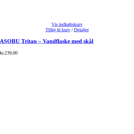
Vis indkøbskurv
Tilføj til kurv
/
Detaljer
ASOBU Tritan – Vandflaske med skål
kr.
239,00