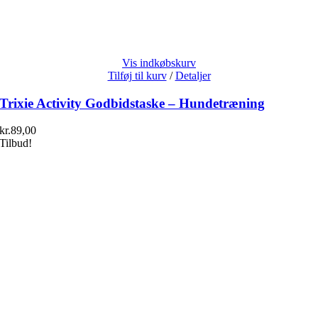
Vis indkøbskurv
Tilføj til kurv
/
Detaljer
Trixie Activity Godbidstaske – Hundetræning
kr.
89,00
Tilbud!