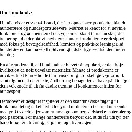
Om Hundlands:
Hundlands er et svensk brand, der har opnået stor popularitet blandt
hundeførere og hundesportsudøvere. Mærket er kendt for at udvikle
funktionelt og gennemtænkt udstyr, som er skabt til mennesker, der
træner og arbejder aktivt med deres hunde. Produkterne er designet
med fokus på bevægelsesfrihed, komfort og praktiske løsninger, så
hundeføreren kan have alt nødvendigt udstyr lige ved hånden under
træning.
En af grundene til, at Hundlands er blevet så populært, er den høje
kvalitet og de nøje udvalgte materialer. Mange af produkterne er
udviklet til at kunne holde til intensiv brug i forskellige vejrforhold,
samtidig med at de er lette, åndbare og behagelige at have på. Det gør
dem velegnede til alt fra daglig træning til konkurrencer inden for
hundesport.
Derudover er designet inspireret af den skandinaviske tilgang til
funktionalitet og enkelthed. Udstyret kombinerer et stilrent udseende
med praktiske detaljer som rummelige lommer, slidstærke materialer og
god pasform. For mange hundeførere betyder det, at de får udstyr, der
både fungerer i træning, på gåture og i hverdagen.