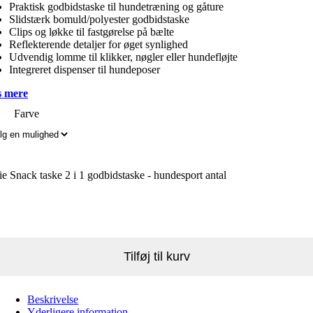
Praktisk godbidstaske til hundetræning og gåture
Slidstærk bomuld/polyester godbidstaske
Clips og løkke til fastgørelse på bælte
Reflekterende detaljer for øget synlighed
Udvendig lomme til klikker, nøgler eller hundefløjte
Integreret dispenser til hundeposer
 mere
Farve
ie Snack taske 2 i 1 godbidstaske - hundesport antal
Tilføj til kurv
Beskrivelse
Yderligere information