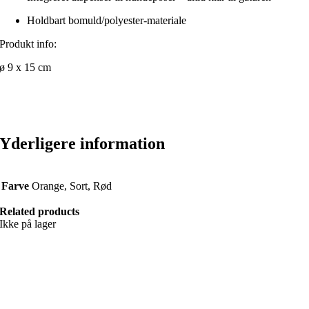
Holdbart bomuld/polyester-materiale
Produkt info:
ø 9 x 15 cm
Yderligere information
Farve
Orange, Sort, Rød
Related products
Ikke på lager