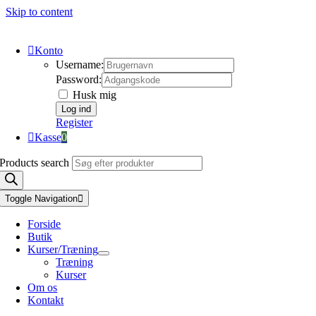
Skip to content
Konto
Username:
Password:
Husk mig
Register
Kasse
0
Products search
Toggle Navigation
Forside
Butik
Kurser/Træning
Træning
Kurser
Om os
Kontakt