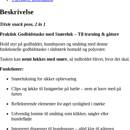
Beskrivelse
Trixie snack pose, 2 in 1
Praktisk Godbidstaske med Snøreluk – Til træning & gåture
Hold styr på godbidder, hundeposer og småting med denne
funktionelle godbidstaske i slidstærk bomuld og polyester.
Tasken kan
nemt lukkes med snøre
, så indholdet bliver, hvor det skal.
Funktioner:
Snørelukning for sikker opbevaring
Clips og løkke til fastgørelse på bælte – nem at have med på
farten
Reflekterende elementer for øget synlighed i mørke
Udvendig lomme til småting som klikker, nøgler eller
hundefløjte
Integreret dispenser til hundeposer – altid klar til gåturen