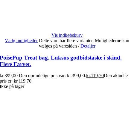
Vis indkøbskurv
Vælg muligheder
Dette vare har flere varianter. Mulighederne kan
vælges på varesiden
/
Detaljer
PoisePup Treat bag. Luksus godbidstaske i skind.
Flere Farver.
kr.
399,00
Den oprindelige pris var: kr.399,00.
kr.
119,70
Den aktuelle
pris er: kr.119,70.
Ikke på lager