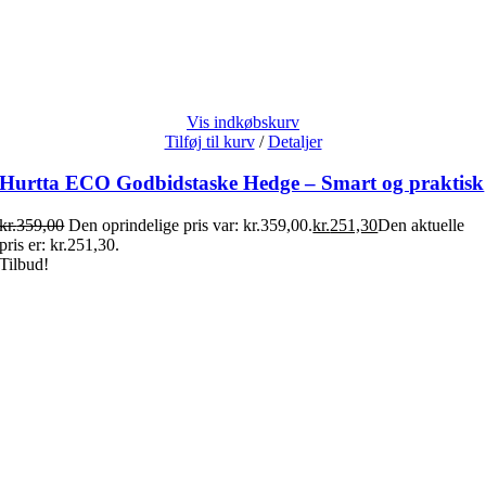
Vis indkøbskurv
Tilføj til kurv
/
Detaljer
Hurtta ECO Godbidstaske Hedge – Smart og praktisk
kr.
359,00
Den oprindelige pris var: kr.359,00.
kr.
251,30
Den aktuelle
pris er: kr.251,30.
Tilbud!