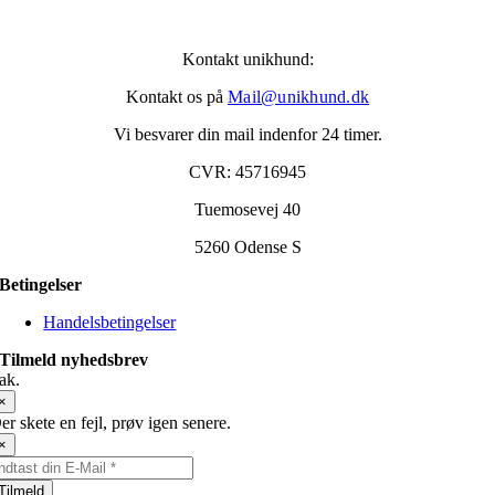
Kontakt unikhund:
Kontakt os på
Mail@unikhund.dk
Vi besvarer din mail indenfor 24 timer.
CVR: 45716945
Tuemosevej 40
5260 Odense S
Betingelser
Handelsbetingelser
Tilmeld nyhedsbrev
ak.
×
er skete en fejl, prøv igen senere.
×
Tilmeld